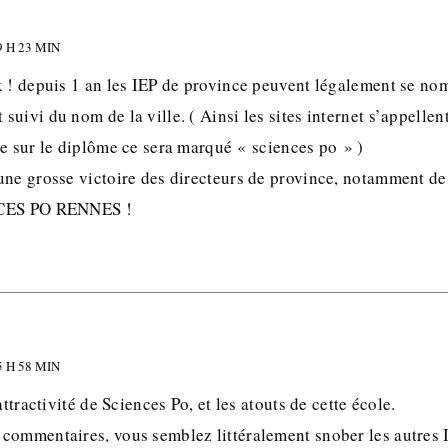
 H 23 MIN
x ! depuis 1 an les IEP de province peuvent légalement se n
uivi du nom de la ville. ( Ainsi les sites internet s’appell
me sur le diplôme ce sera marqué « sciences po » )
une grosse victoire des directeurs de province, notamment de
NCES PO RENNES !
 H 58 MIN
attractivité de Sciences Po, et les atouts de cette école.
commentaires, vous semblez littéralement snober les autres 