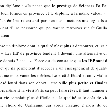
le prestige de Sciences Po Par
son diplôme : «Je pense que
bien formés en province et le diplôme a la même valeur ».
u’un énième relent anti-parisien mais, mettons nos orgueils 
vient d’une personne qui pouvait se retrouver rue St Guill
aleur.
se un diplôme dont la qualité n’est plus à démontrer, et les
 « Les IEP de province tendent à devenir une alternative c
les IEP sont
 depuis 2 ans ! ». Force est de constater que
et qu’ils permettent d’accéder à un enseignement de qualit
aume nous vante les mérites. Le « côté fêtard et convivial 
une ville plus petite et final
 pesé lourd dans son choix :
ors même si la vie à Paris ca peut faire rêver, il faut nuancer
vie semblait plus difficile » : la qualité et le coût de v
s le choix de Guillaume qui après presque 2 mois de 