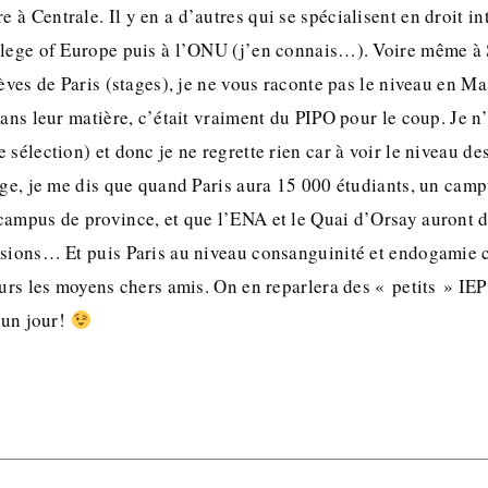
à Centrale. Il y en a d’autres qui se spécialisent en droit in
llege of Europe puis à l’ONU (j’en connais…). Voire même à 
lèves de Paris (stages), je ne vous raconte pas le niveau en 
dans leur matière, c’était vraiment du PIPO pour le coup. Je n’
 sélection) et donc je ne regrette rien car à voir le niveau 
age, je me dis que quand Paris aura 15 000 étudiants, un cam
campus de province, et que l’ENA et le Quai d’Orsay auront 
sions… Et puis Paris au niveau consanguinité et endogamie c’
ours les moyens chers amis. On en reparlera des « petits » IEP
n un jour!