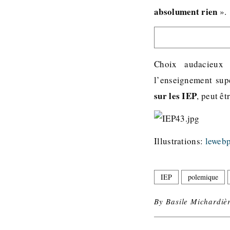
absolument rien
».
Choix audacieux 
l’enseignement sup
sur les IEP
, peut ê
Illustrations:
leweb
IEP
polemique
By
Basile Michardiè