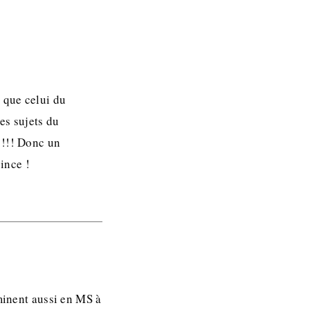
 que celui du
es sujets du
 !!! Donc un
vince !
rminent aussi en MS à