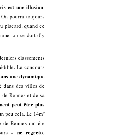
is est une illusion
.
 On pourra toujours
au placard, quand ce
aume, on se doit d’y
 derniers classements
rédible. Le concours
 dans une dynamique
é dans des villes de
» de Rennes et de sa
ement peut être plus
 un peu cela. Le 14m²
ie de Rennes ont été
ne regrette
cours «