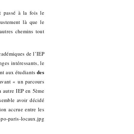
 passé à la fois le
justement là que le
 autres chemins tout
académiques de l’IEP
ges intéressants, le
des
ent aux étudiants
 avant « un parcours
n autre IEP en 5ème
semble avoir décidé
ion accrue entre les