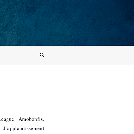
e League, Amobonfis,
s d’applaudissement