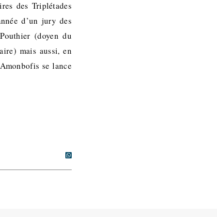
ires des Triplétades
année d’un jury des
Pouthier (doyen du
taire) mais aussi, en
à Amonbofis se lance