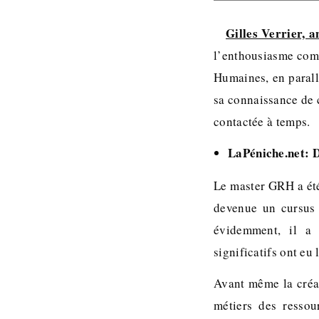
Gilles Verrier, 
l’enthousiasme comm
Humaines, en parallè
sa connaissance de 
contactée à temps.
LaPéniche.net: D
Le master GRH a été
devenue un cursus 
évidemment, il a
significatifs ont eu 
Avant même la créat
métiers des ressou