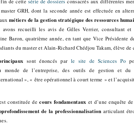
 fin de cette
série de dossiers
consacrés aux différentes me
 master GRH, dont la seconde année est effectuée en altern
métiers de la gestion stratégique des ressources humai
 aux
 avons recueilli les avis de Gilles Verrier, consultant e
line Baron, quatrième année, en tant que Vice Présidente d
tudiants du master et Alain-Richard Chédjou Takam, élève de
principaux
sont énoncés par
le site de Sciences Po
po
 monde de l’entreprise, des outils de gestion et du 
ernational », « être opérationnel à court terme » et l’acquis
cours fondamentaux
est constituée de
et d’une enquête de 
pprofondissement de la professionnalisation
articulant étr
ues.