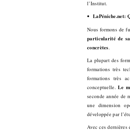
l’Institut.
LaPéniche.net: Q
Nous formons de fu
particularité de s
concrètes
.
La plupart des form
formations très te
formations très a
Le ma
conceptuelle.
seconde année de ma
une dimension opé
développée par l’ét
Avec ces dernières 