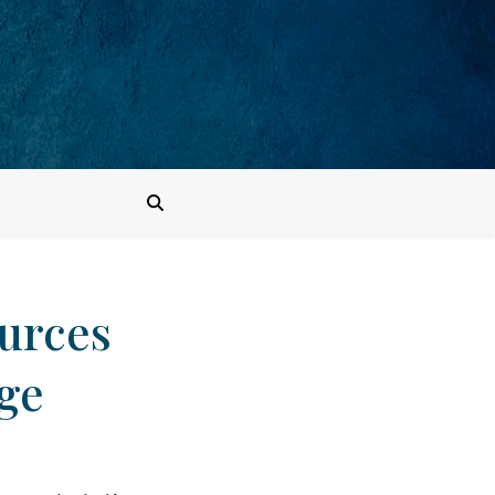
urces
ge