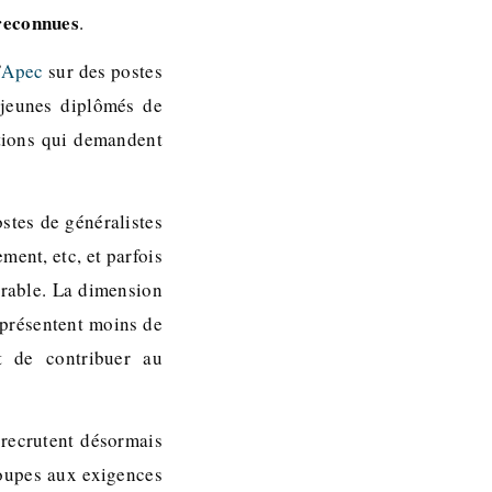
 reconnues
.
’
Apec
sur des postes
jeunes diplômés de
ctions qui demandent
ostes de généralistes
ent, etc, et parfois
urable. La dimension
représentent moins de
 de contribuer au
recrutent désormais
roupes aux exigences