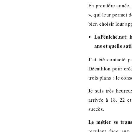
En première année, 
»
, qui leur permet d
bien choisir leur ap
LaPéniche.net: E
ans et quelle sat
J’ai été contacté 
Décathlon pour crée
trois plans : le cons
Je suis très heure
arrivée à 18, 22 e
succès.
Le métier se tran
reculent face aux