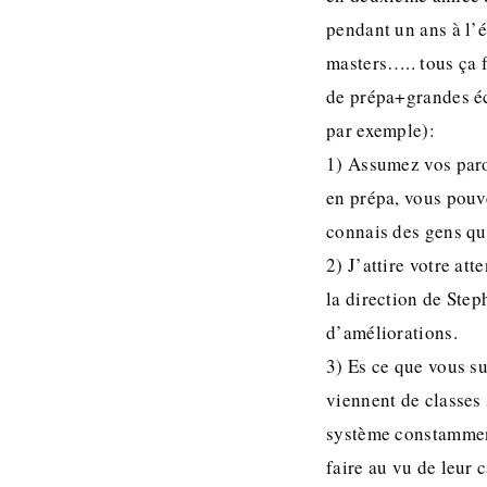
pendant un ans à l’é
masters….. tous ça 
de prépa+grandes éco
par exemple):
1) Assumez vos paro
en prépa, vous pouve
connais des gens qui
2) J’attire votre att
la direction de Ste
d’améliorations.
3) Es ce que vous s
viennent de classes 
système constamment 
faire au vu de leur 