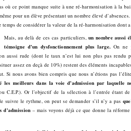
cas où ce point manque suite à une ré-harmonisation à la ba
, même pour un élève présentant un nombre élevé d’absences.
le temps de considérer la valeur de la ré-harmonisation dont a f
un nombre aussi é
Mais, au delà de ces cas particuliers,
témoigne d’un dysfonctionnement plus large.
On ne p
on aussi rude (dont le taux n’est lui non plus pas rendu 
situer assez en deçà de 10%) restent des éléments incapables
tut. Si nous avons bien compris que nous n’étions pas l’élit
é les meilleurs dans la voie d’admission par laquelle 
ou C.E.P.). Or l’objectif de la sélection à l’entrée étant d
que
e suivre le rythme, on peut se demander s’il n’y a pas
s d’admission
– mais voyons déjà ce que donne la réforme