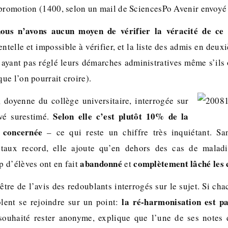
promotion (1400, selon un mail de SciencesPo Avenir envoyé l
ous n’avons aucun moyen de vérifier la véracité de ce 
entelle et impossible à vérifier, et la liste des admis en deu
’ayant pas réglé leurs démarches administratives même s’ils 
ue l’on pourrait croire).
, doyenne du collège universitaire, interrogée sur
Selon elle c’est plutôt 10% de la
uvé surestimé.
 concernée
– ce qui reste un chiffre très inquiétant. Sa
 taux record, elle ajoute qu’en dehors des cas de mala
abandonné
complètement lâché les 
 d’élèves ont en fait
et
tre de l’avis des redoublants interrogés sur le sujet. Si cha
la ré-harmonisation est par
lent se rejoindre sur un point:
 souhaité rester anonyme, explique que l’une de ses notes 