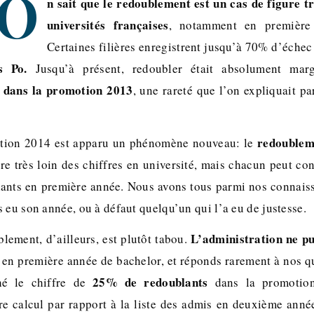
O
n sait que le redoublement est un cas de figure t
universités françaises
, notamment en première
Certaines filières enregistrent jusqu’à 70% d’échec 
s Po.
Jusqu’à présent, redoubler était absolument mar
s dans la promotion 2013
, une rareté que l’on expliquait pa
redoublem
ation 2014 est apparu un phénomène nouveau: le
e très loin des chiffres en université, mais chacun peut cons
lants en première année. Nous avons tous parmi nos connais
 eu son année, ou à défaut quelqu’un qui l’a eu de justesse.
L’administration ne pu
lement, d’ailleurs, est plutôt tabou.
 en première année de bachelor, et réponds rarement à nos qu
25% de redoublants
é le chiffre de
dans la promotion
re calcul par rapport à la liste des admis en deuxième anné