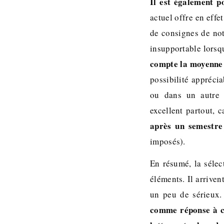
Il est également p
actuel offre en effe
de consignes de not
insupportable lorsq
compte la moyenne 
possibilité appréci
ou dans un autre c
excellent partout, 
après un semestre
imposés).
En résumé, la sélec
éléments. Il arrive
un peu de sérieux
comme réponse à ce