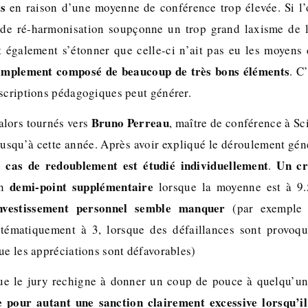
ts
en raison d’une moyenne de conférence trop élevée. Si l
de ré-harmonisation soupçonne un trop grand laxisme de l
t également s’étonner que celle-ci n’ait pas eu les moyens
simplement composé de beaucoup de très bons éléments
. C
nscriptions pédagogiques peut générer.
Bruno Perreau
lors tournés vers
, maître de conférence à S
usqu’à cette année. Après avoir expliqué le déroulement géné
 cas de redoublement est étudié individuellement
Un cr
.
demi-point supplémentaire
un
lorsque la moyenne est à 9
investissement personnel semble manquer
(par exemple 
stématiquement à 3, lorsque des défaillances sont provo
ue les appréciations sont défavorables)
ue le jury rechigne à donner un coup de pouce à quelqu’un
 pour autant une sanction clairement excessive lorsqu’