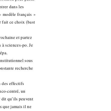
ntrer dans les
« modèle français »
 fait ce choix (bast
rochaine et partez
s à sciences-po. Je
répa.
 Institutionnel sous
onstante recherche
des effectifs
nco-centré, un
 dit qu’ils peuvent
s que jamais il ne