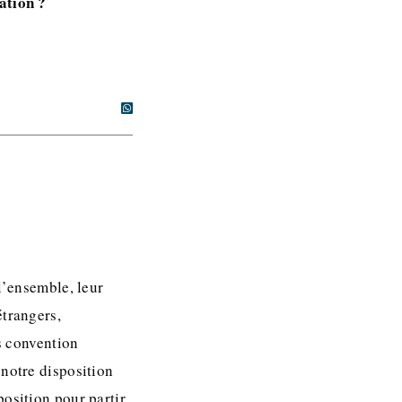
ation ?
l’ensemble, leur
étrangers,
es convention
 notre disposition
position pour partir