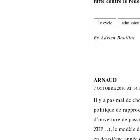
lutte contre le red
1e cycle
admission
By
Adrien Bouillot
ARNAUD
7 OCTOBRE 2010 AT 14 
Il y a pas mal de ch
politique de rapproc
d’ouverture de passe
ZEP…), le modèle des
en deuxième année de