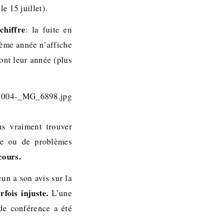
e 15 juillet).
chiffre
: la fuite en
xième année n’affiche
ont leur année (plus
ns vraiment trouver
die ou de problèmes
cours.
cun a son avis sur la
fois injuste.
L’une
de conférence a été