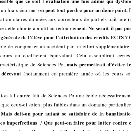
ossible que ce soit l’évaluation une fois admis qui dysfon
on peut tout perdre pour un demi-point.
t un biais énorme:
D
ation claires données aux correcteurs de partiels naît une 
Ne serait-il pas po
ue cette chimie aboutit au redoublement.
générale de l’élève pour l’attribution des crédits ECTS ?
C
able de compenser un accident par un effort supplémentaire
ours au coefficient équivalant. Cela assouplirait certes 
mais permettrait d’éviter le
caractéristique de Sciences Po,
 décevant
(notamment en première année où les cours son
tion à l’entrée fait de Sciences Po une école nécessairem
nt que ceux-ci soient plus faibles dans un domaine particulie
Mais doit-on pour autant se satisfaire de la banalisat
.
s imperfections ? Que peut-on faire pour lutter contre 