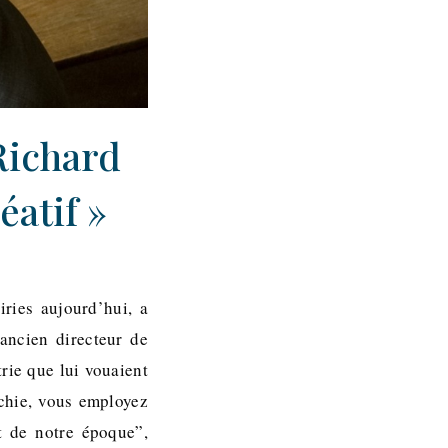
 Richard
atif »
ries aujourd’hui, a
ancien directeur de
trie que lui vouaient
ichie, vous employez
et de notre époque”,