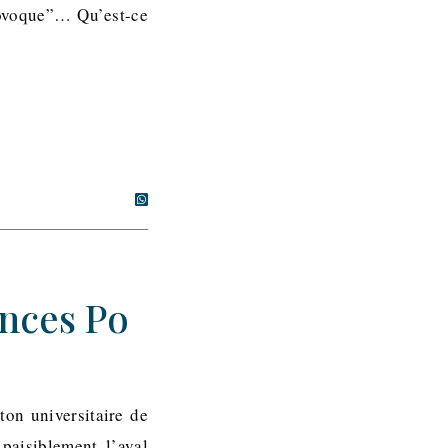
provoque”… Qu’est-ce
ences Po
ton universitaire de
 paisiblement l’aval