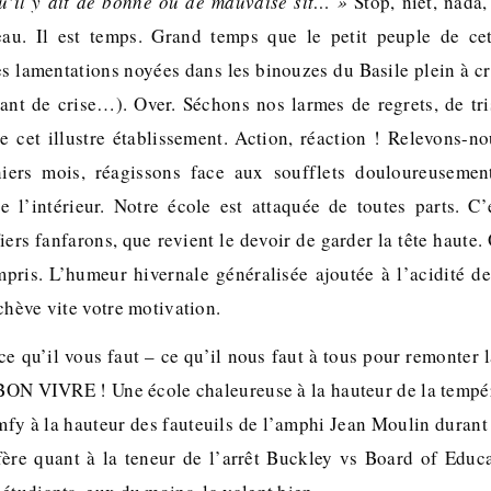
u’il y ait de bonne ou de mauvaise sit… »
Stop, niet, nada, 
peau. Il est temps. Grand temps que le petit peuple de cet
les lamentations noyées dans les binouzes du Basile plein à 
tant de crise…). Over. Séchons nos larmes de regrets, de tris
e cet illustre établissement. Action, réaction ! Relevons-no
ers mois, réagissons face aux soufflets douloureusemen
 de l’intérieur. Notre école est attaquée de toutes parts. C
fiers fanfarons, que revient le devoir de garder la tête haute
mpris. L’humeur hivernale généralisée ajoutée à l’acidité
chève vite votre motivation.
ce qu’il vous faut – ce qu’il nous faut à tous pour remonter l
t BON VIVRE ! Une école chaleureuse à la hauteur de la temp
fy à la hauteur des fauteuils de l’amphi Jean Moulin durant 
fère quant à la teneur de l’arrêt Buckley vs Board of Educ