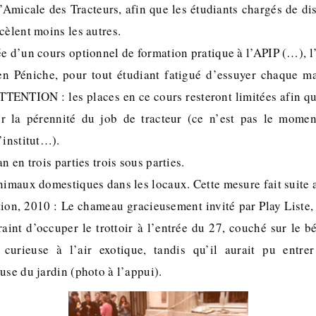
l’Amicale des Tracteurs, afin que les étudiants chargés de dis
cèlent moins les autres.
e d’un cours optionnel de formation pratique à l’APIP (…), l
n Péniche, pour tout étudiant fatigué d’essuyer chaque ma
ATTENTION : les places en ce cours resteront limitées afin q
er la pérennité du job de tracteur (ce n’est pas le mome
’institut…).
n en trois parties trois sous parties.
nimaux domestiques dans les locaux. Cette mesure fait suite 
tion, 2010 : Le chameau gracieusement invité par Play Liste,
raint d’occuper le trottoir à l’entrée du 27, couché sur le b
 curieuse à l’air exotique, tandis qu’il aurait pu entrer
use du jardin (photo à l’appui).