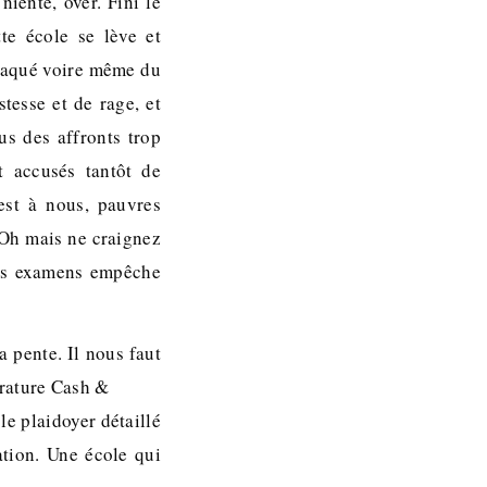
niente, over. Fini le
te école se lève et
craqué voire même du
tesse et de rage, et
us des affronts trop
t accusés tantôt de
’est à nous, pauvres
. Oh mais ne craignez
 des examens empêche
a pente. Il nous faut
érature Cash &
le plaidoyer détaillé
ation. Une école qui