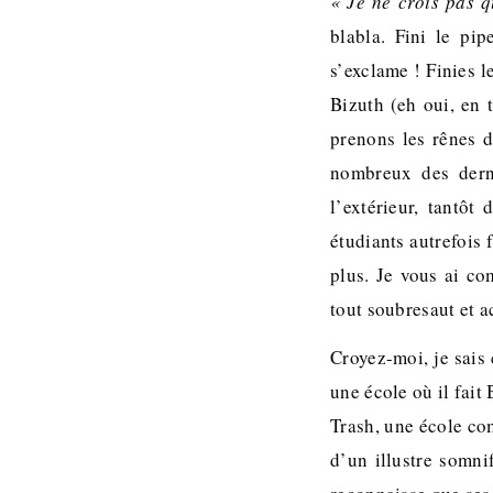
« Je ne crois pas q
blabla. Fini le pi
s’exclame ! Finies 
Bizuth (eh oui, en 
prenons les rênes d
nombreux des derni
l’extérieur, tantôt
étudiants autrefois 
plus. Je vous ai co
tout soubresaut et a
Croyez-moi, je sais 
une école où il fai
Trash, une école com
d’un illustre somni