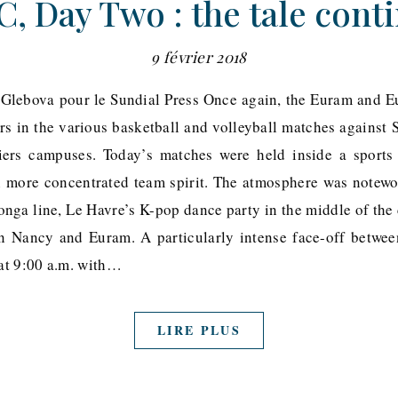
, Day Two : the tale cont
9 février 2018
 Glebova pour le Sundial Press Once again, the Euram and E
rs in the various basketball and volleyball matches against 
iers campuses. Today’s matches were held inside a sports
 more concentrated team spirit. The atmosphere was notewor
onga line, Le Havre’s K-pop dance party in the middle of the 
n Nancy and Euram. A particularly intense face-off betw
at 9:00 a.m. with…
LIRE PLUS