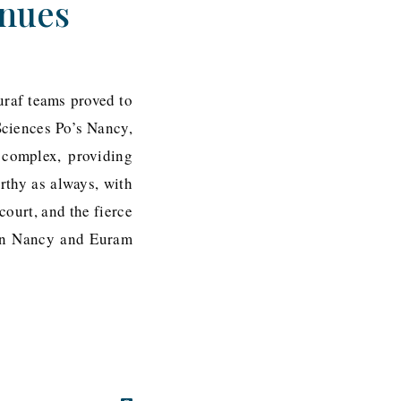
inues
uraf teams proved to
Sciences Po’s Nancy,
 complex, providing
thy as always, with
court, and the fierce
een Nancy and Euram