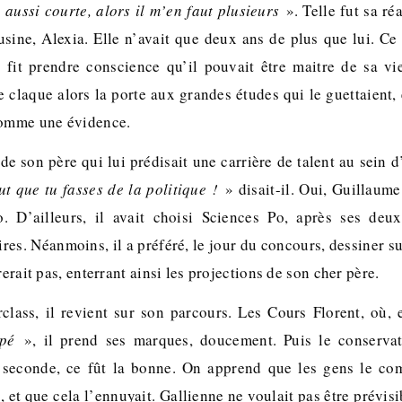
e aussi courte, alors il m’en faut plusieurs
». Telle fut sa ré
usine, Alexia. Elle n’avait que deux ans de plus que lui. Ce
 fit prendre conscience qu’il pouvait être maitre de sa vie
claque alors la porte aux grandes études qui le guettaient, 
comme une évidence.
de son père qui lui prédisait une carrière de talent au sein 
aut que tu fasses de la politique !
» disait-il. Oui, Guillaum
o. D’ailleurs, il avait choisi Sciences Po, après ses deu
aires. Néanmoins, il a préféré, le jour du concours, dessiner su
rerait pas, enterrant ainsi les projections de son cher père.
class, il revient sur son parcours. Les Cours Florent, où,
ypé
», il prend ses marques, doucement. Puis le conservato
a seconde, ce fût la bonne. On apprend que les gens le com
, et que cela l’ennuyait. Gallienne ne voulait pas être prévisib