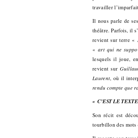
travailler l’imparfai
Il nous parle de se
théâtre. Parfois, il
revient sur terre «
«
art qui ne suppo
lesquels il joue, e
revient sur
Guillau
Laurent
, où il int
rendu compte que r
« C’EST LE TEXT
Son récit est déco
tourbillon des mots q