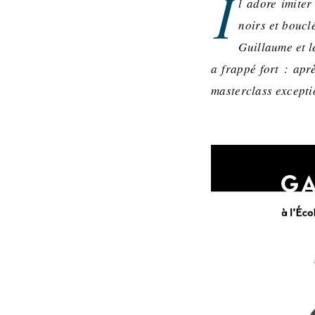
I
l adore imiter
noirs et bouclé
Guillaume et l
a frappé fort : apr
masterclass excepti