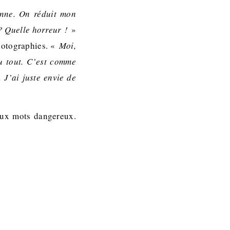
enne. On réduit mon
 ? Quelle horreur !
»
photographies. «
Moi,
u tout. C’est comme
 J’ai juste envie de
eux mots dangereux.