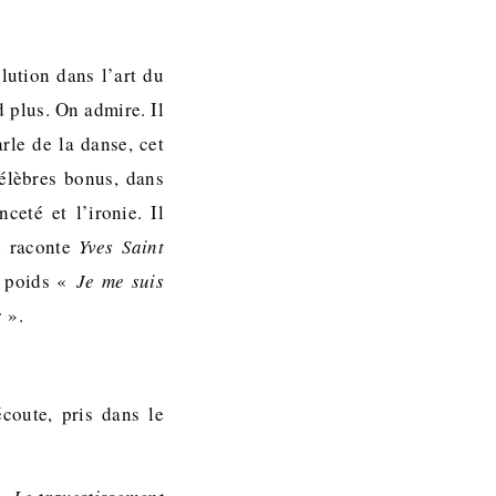
lution dans l’art du
d plus. On admire. Il
arle de la danse, cet
célèbres bonus, dans
ceté et l’ironie. Il
Il raconte
Yves Saint
de poids «
Je me suis
r
».
coute, pris dans le