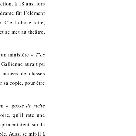
action, à 18 ans, lors
 drame fût l’élément
. C’est chose faite,
et se met au théâtre,
d’un ministère «
T’es
e Gallienne aurait pu
x années de classes
r sa copie, pour être
 en «
gosse de riche
ire, qu’il rate une
plimentaient sur la
le. Aussi se mit-il à