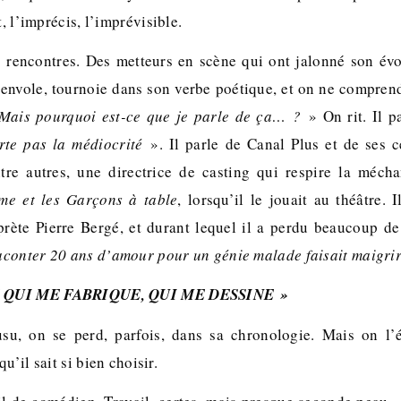
t, l’imprécis, l’imprévisible.
s rencontres. Des metteurs en scène qui ont jalonné son évo
 s’envole, tournoie dans son verbe poétique, et on ne compren
Mais pourquoi est-ce que je parle de ça… ?
» On rit. Il p
rte pas la médiocrité
». Il parle de Canal Plus et de ses 
ntre autres, une directrice de casting qui respire la méchan
me et les Garçons à table
, lorsqu’il le jouait au théâtre. 
erprète Pierre Bergé, et durant lequel il a perdu beaucoup 
aconter 20 ans d’amour pour un génie malade faisait maigri
E QUI ME FABRIQUE, QUI ME DESSINE »
usu, on se perd, parfois, dans sa chronologie. Mais on l’é
u’il sait si bien choisir.