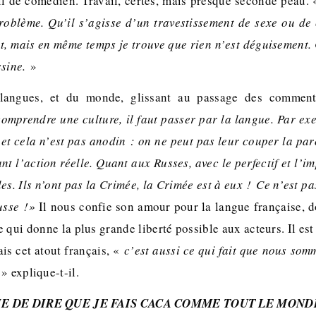
ail de comédien. Travail, certes, mais presque seconde peau.
roblème. Qu’il s’agisse d’un travestissement de sexe ou de 
t, mais en même temps je trouve que rien n’est déguisement. C
ssine.
»
 langues, et du monde, glissant au passage des commenta
omprendre une culture, il faut passer par la langue. Par ex
n et cela n’est pas anodin : on ne peut pas leur couper la par
nt l’action réelle. Quant aux Russes, avec le perfectif et l’imp
s. Ils n’ont pas la Crimée, la Crimée est à eux ! Ce n’est pas
usse !»
Il nous confie son amour pour la langue française, d
ce qui donne la plus grande liberté possible aux acteurs. Il es
is cet atout français, «
c’est aussi ce qui fait que nous som
!
» explique-t-il.
VIE DE DIRE QUE JE FAIS CACA COMME TOUT LE MOND