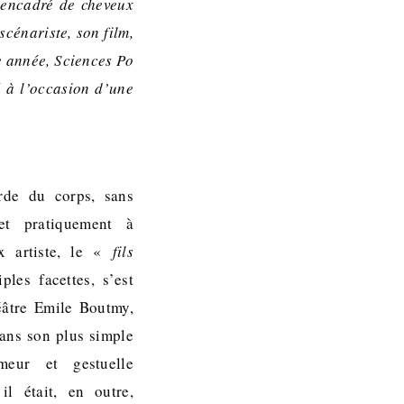
, encadré de cheveux
scénariste, son film,
e année, Sciences Po
é à l’occasion d’une
arde du corps, sans
 et pratiquement à
ux artiste, le «
fils
ples facettes, s’est
éâtre Emile Boutmy,
dans son plus simple
meur et gestuelle
il était, en outre,