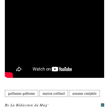
guillaume gallienne
marion cotillard
semaine cinéphile
By
La Rédaction du Mag'