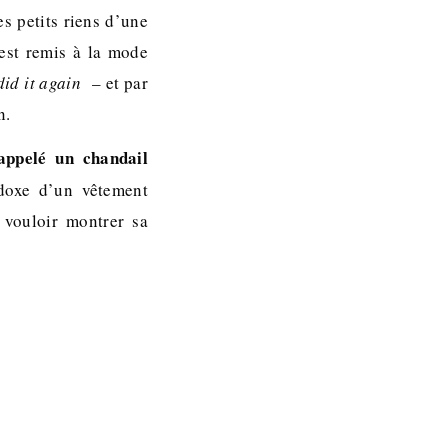
s petits riens d’une
l est remis à la mode
id it again
– et par
n.
appelé un chandail
adoxe d’un vêtement
 vouloir montrer sa