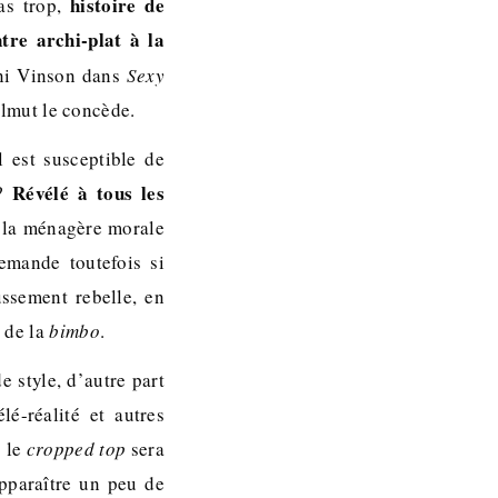
histoire de
as trop,
re archi-plat à la
rni Vinson dans
Sexy
elmut le concède.
l est susceptible de
Révélé à tous les
 ?
 à la ménagère morale
emande toutefois si
ssement rebelle, en
s de la
bimbo
.
e style, d’autre part
é-réalité et autres
; le
cropped top
sera
apparaître un peu de