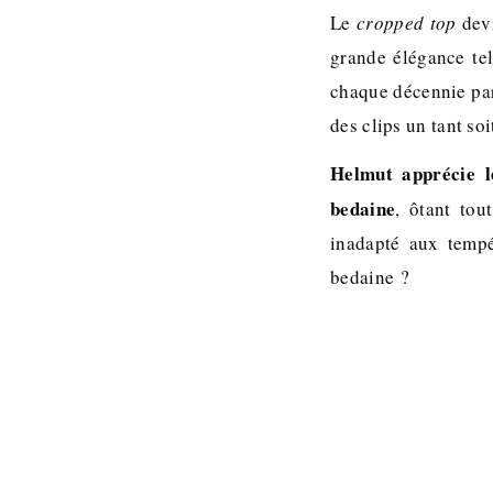
Le
cropped top
devi
grande élégance tels
chaque décennie par
des clips un tant so
Helmut apprécie l
bedaine
, ôtant tou
inadapté aux tempé
bedaine ?