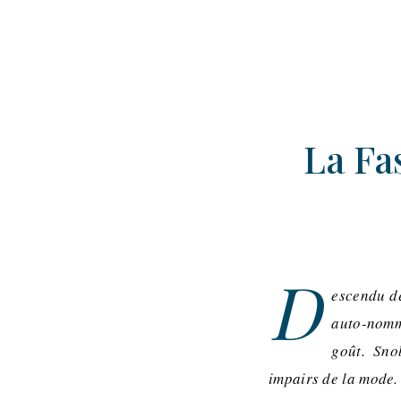
La Fa
D
escendu d
auto-nomm
goût. Sno
impairs de la mode.