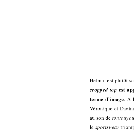
Helmut est plutôt s
est app
cropped top
terme d’image
. A 
Véronique et Davina
au son de
toutouyo
le
sportswear
triom