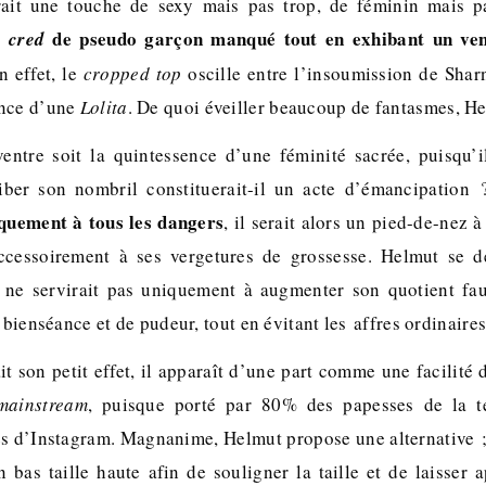
ait une touche de sexy mais pas trop, de féminin mais p
de pseudo garçon manqué tout en exhibant un vent
t cred
n effet, le
cropped top
oscille entre l’insoumission de Sha
ence d’une
Lolita
. De quoi éveiller beaucoup de fantasmes, H
ntre soit la quintessence d’une féminité sacrée, puisqu’i
hiber son nombril constituerait-il un acte d’émancipation
quement à tous les dangers
, il serait alors un pied-de-nez
accessoirement à ses vergetures de grossesse. Helmut se d
e ne servirait pas uniquement à augmenter son quotient fau
e bienséance et de pudeur, tout en évitant les affres ordinaire
it son petit effet, il apparaît d’une part comme une facilité d
mainstream
, puisque porté par 80% des papesses de la tél
s d’Instagram. Magnanime, Helmut propose une alternative 
n bas taille haute afin de souligner la taille et de laisser 