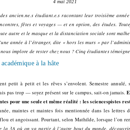
4 mai 2021
des ancien.ne.s étudiant.e.s racontant leur troisième année
ncontres, fêtes et voyages — et en option, des études. Toute
toute autre et le masque et la distanciation sociale sont mal
une année à l’étranger, dite « hors les murs » par l’admini
 nous implore de rester chez nous ? Cinq étudiantes témoigne
académique à la hâte
t petit à petit et les rêves s’envolent. Semestre annulé, 
E
ais pas trop — soyez présent sur le campus, sait-on jamais.
ntes pour une seule et même réalité : les sciencespistes res
année, maintes et maintes fois mentionnée dans les lettres d
lou et angoissant. Pourtant, selon Mathilde, lorsque l’on re
e la 3A où on va partir à l’autre bout du monde, découvrir