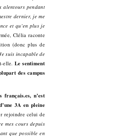
ux alentours pendant
stre dernier, je me
ance et qu’en plus je
mée, Clélia raconte
ition (donc plus de
Je suis incapable de
Le sentiment
t-elle.
a plupart des campus
 français.es, n’est
 d’une 3A en pleine
r rejoindre celui de
re mes cours depuis
utant que possible en