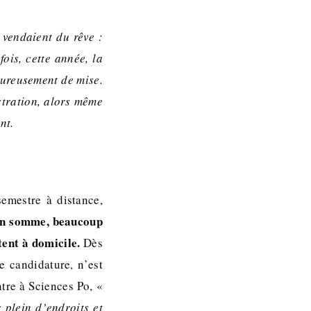
 vendaient du rêve :
fois, cette année, la
heureusement de mise.
stration, alors même
nt.
semestre à distance,
n somme, beaucoup
tent à domicile.
Dès
e candidature, n’est
ntre à Sciences Po, «
 plein d’endroits et