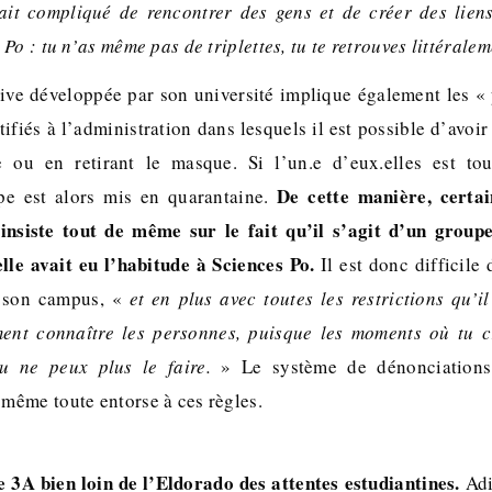
it compliqué de rencontrer des gens et de créer des liens
Po : tu n’as même pas de triplettes, tu te retrouves littéralem
tive développée par son université implique également les «
ifiés à l’administration dans lesquels il est possible d’avoi
ou en retirant le masque. Si l’un.e d’eux.elles est tou
De cette manière, certai
upe est alors mis en quarantaine.
 insiste tout de même sur le fait qu’il s’agit d’un groupe
lle avait eu l’habitude à Sciences Po.
Il est donc difficile
r son campus, «
et en plus avec toutes les restrictions qu’i
ent connaître les personnes, puisque les moments où tu 
u ne peux plus le faire.
» Le système de dénonciations
ême toute entorse à ces règles.
 3A bien loin de l’Eldorado des attentes estudiantines.
Ad