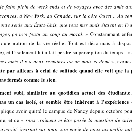
de faire plein de week ends et de voyages avec des amis a
acances, à New York, au Canada, sur la côte Ouest… Au seme
 toute seule aux États-Unis, que tous mes amis étaient en Fr
ager, ça m’a foutu un coup au moral.
» Constamment enfer
oute notion de la vie réelle. Tout est désormais à dispos
e), et l’isolement lui a fait perdre sa perception du temps : «
 mes amis il y a deux semaines ou un mois et demi
», avoue-
ute par ailleurs à celui de solitude quand elle voit que l
pas fermés comme le sien.
ement subi, similaire au quotidien actuel des étudiant.e.s
s un cas isolé, et semble être inhérent à l’expérience
xplique avoir quitté le campus de Nancy depuis octobre pou
ne, et ce «
sans vraiment m’être posée la question de suiv
niversité insistait sur toute son envie de nous accueillir a