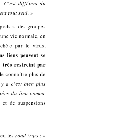
. C’est différent du
ent tout seul.
»
 pods », des groupes
r une vie normale, en
ché.e par le virus,
ns liens peuvent se
 très restreint par
 de connaître plus de
l y a c’est bien plus
crées du lien comme
 et de suspensions
ieu les
road trips
: «