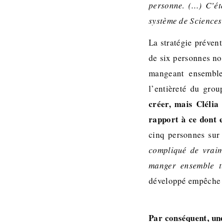
personne. (…) C’éta
système de Sciences 
La stratégie préven
de six personnes not
mangeant ensemble 
l’entièreté du gro
créer, mais Clélia
rapport à ce dont e
cinq personnes su
compliqué de vraim
manger ensemble t
développé empêche m
Par conséquent, une