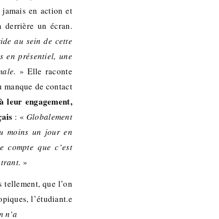
 jamais en action et
a derrière un écran.
ide au sein de cette
s en présentiel, une
male.
» Elle raconte
u manque de contact
 à leur engagement,
nçais
: «
Globalement
au moins un jour en
re compte que c’est
strant.
»
 tellement, que l’on
opiques, l’étudiant.e
n n’a