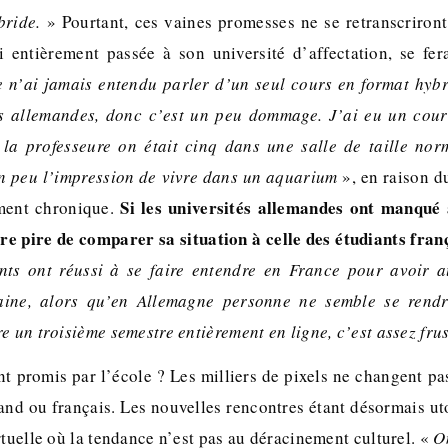
bride.
» Pourtant, ces vaines promesses ne se retranscriront
entièrement passée à son université d’affectation, se fer
e n’ai jamais entendu parler d’un seul cours en format hybr
cs allemandes, donc c’est un peu dommage. J’ai eu un cour
 la professeure on était cinq dans une salle de taille nor
n peu l’impression de vivre dans un aquarium
», en raison d
Si les universités allemandes ont manqué
ement chronique.
ore pire de comparer sa situation à celle des étudiants fra
ants ont réussi à se faire entendre en France pour avoir 
aine, alors qu’en Allemagne personne ne semble se rend
e un troisième semestre entièrement en ligne, c’est assez fru
 promis par l’école ? Les milliers de pixels ne changent pas
mand ou français. Les nouvelles rencontres étant désormais ut
rtuelle où la tendance n’est pas au déracinement culturel. «
O