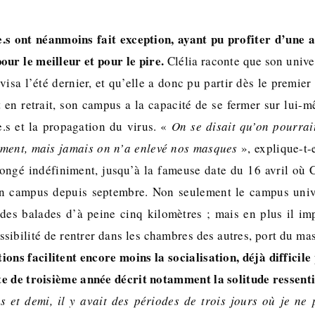
e.s ont néanmoins fait exception, ayant pu profiter d’une
pour le meilleur et pour le pire.
Clélia raconte que son unive
visa l’été dernier, et qu’elle a donc pu partir dès le premier
 en retrait, son campus a la capacité de se fermer sur lui-mê
e.s et la propagation du virus. «
On se disait qu’on pourrai
ement, mais jamais on n’a enlevé nos masques
», explique-t-e
longé indéfiniment, jusqu’à la fameuse date du 16 avril où Cl
n campus depuis septembre. Non seulement le campus univer
 des balades d’à peine cinq kilomètres ; mais en plus il 
sibilité de rentrer dans les chambres des autres, port du ma
tions facilitent encore moins la socialisation, déjà difficil
e de troisième année décrit notamment la solitude ressent
 et demi, il y avait des périodes de trois jours où je ne