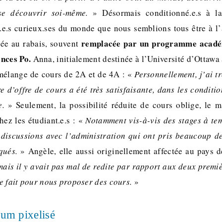
 se découvrir soi-même.
» Désormais conditionné.e.s à la 
.e.s curieux.ses du monde que nous semblions tous être à l
remplacée par un programme acadé
née au rabais, souvent
ences Po.
Anna, initialement destinée à l’Université d’Ottawa
 mélange de cours de 2A et de 4A : «
Personnellement, j’ai t
e d’offre de cours a été très satisfaisante, dans les conditio
e.
» Seulement, la possibilité réduite de cours oblige, le m
chez les étudiant.e.s : «
Notamment vis-à-vis des stages à temp
discussions avec l’administration qui ont pris beaucoup d
qués.
» Angèle, elle aussi originellement affectée au pays de
 mais il y avait pas mal de redite par rapport aux deux premi
 de fait pour nous proposer des cours.
»
ium pixelisé