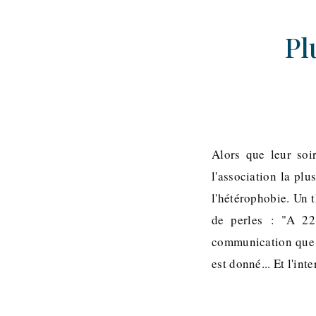
Pl
Alors que leur soi
l'association la plu
l'hétérophobie. Un 
de perles : "A 22 
communication que je
est donné... Et l'in