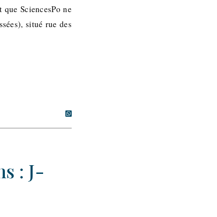
et que SciencesPo ne
ssées), situé rue des
s : J-