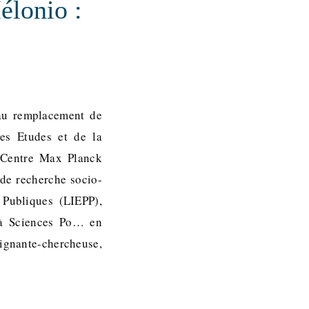
élonio :
f au remplacement de
des Etudes et de la
e Centre Max Planck
de recherche socio-
 Publiques (LIEPP),
e à Sciences Po… en
eignante-chercheuse,