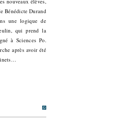
des nouveaux élèves,
e de Bénédicte Durand
ans une logique de
eulin, qui prend la
gné à Sciences Po.
rche après avoir été
binets…