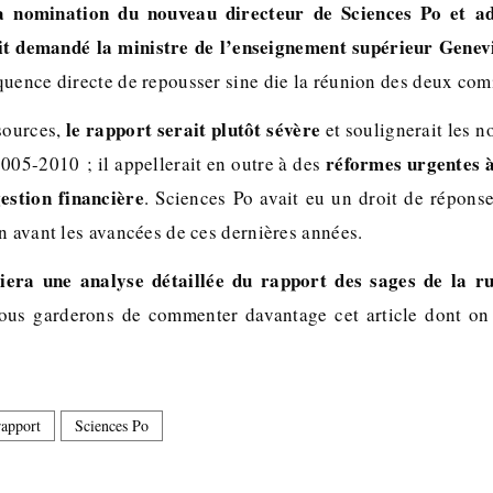
a nomination du nouveau directeur de Sciences Po et ad
 demandé la ministre de l’enseignement supérieur Genev
quence directe de repousser sine die la réunion des deux comi
le rapport serait plutôt sévère
sources,
et soulignerait les n
réformes urgentes à 
005-2010 ; il appellerait en outre à des
gestion financière
. Sciences Po avait eu un droit de répon
n avant les avancées de ces dernières années.
liera une analyse détaillée du rapport des sages de la 
us garderons de commenter davantage cet article dont on n
rapport
Sciences Po