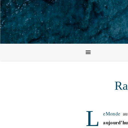
Ra
L
eMonde
aur
aujourd’hui