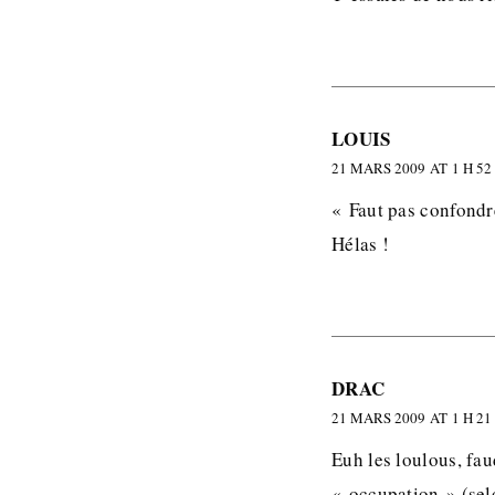
LOUIS
21 MARS 2009 AT 1 H 52
« Faut pas confondr
Hélas !
DRAC
21 MARS 2009 AT 1 H 21
Euh les loulous, fau
« occupation » (sel