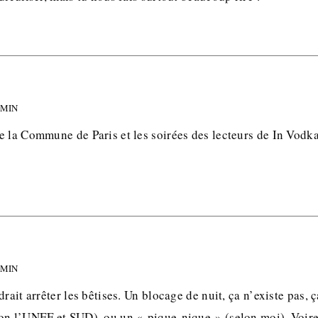
 MIN
e la Commune de Paris et les soirées des lecteurs de In Vodka
 MIN
drait arrêter les bêtises. Un blocage de nuit, ça n’existe pas, 
on l’UNEF et SUD), ou un « pique-nique » (selon moi). Voir