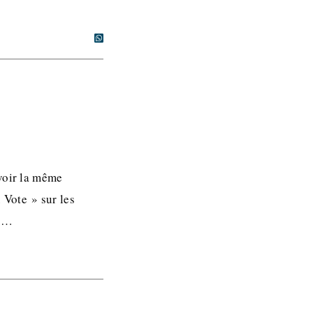
avoir la même
 Vote » sur les
nt…