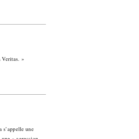
 Veritas. »
ça s’appelle une
e une « agression