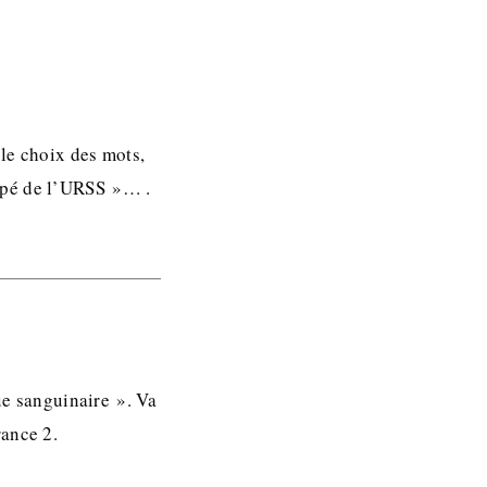
le choix des mots,
ppé de l’URSS »… .
que sanguinaire ». Va
rance 2.