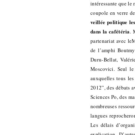
intéressante que le
coupole en verre d
veillée politique l
dans la cafétéria
. 
partenariat avec le
de l’amphi Boutmy 
Duru-Bellat, Valér
Moscovici. Seul l
auxquelles tous les
2012”, des débats a
Sciences Po, des ma
nombreuses ressource
langues reprocheron
Les délais d’organ
explication. D’autr