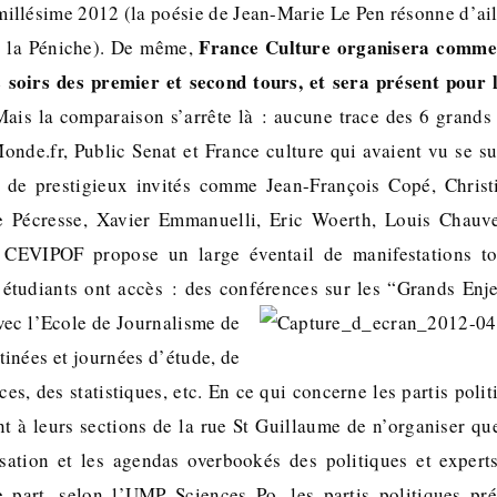
 millésime 2012 (la poésie de Jean-Marie Le Pen résonne d’ail
France Culture organisera comme 
e la Péniche). De même,
es soirs des premier et second tours, et sera présent pour 
Mais la comparaison s’arrête là : aucune trace des 6 grands
Monde.fr, Public Senat et France culture qui avaient vu se su
de prestigieux invités comme Jean-François Copé, Christ
ie Pécresse, Xavier Emmanuelli, Eric Woerth, Louis Chauve
e CEVIPOF propose un large éventail de manifestations 
 étudiants ont accès : des conférences sur les “Grands Enj
vec l’Ecole de Journalisme de
tinées et journées d’étude, de
s, des statistiques, etc. En ce qui concerne les partis poli
t à leurs sections de la rue St Guillaume de n’organiser q
isation et les agendas overbookés des politiques et expert
e part, selon l’UMP Sciences Po, les partis politiques pr