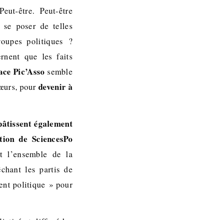
ut-être. Peut-être
r se poser de telles
roupes politiques ?
rnent que les faits
face Pic’Asso
semble
devenir à
 mœurs, pour
pâtissent également
tion de SciencesPo
t l’ensemble de la
hant les partis de
ent politique » pour