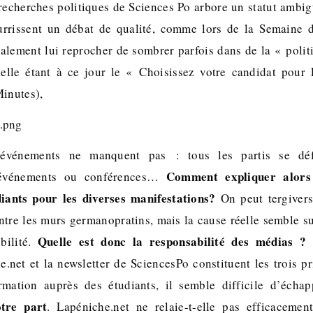
 recherches politiques de Sciences Po arbore un statut ambigu
rrissent un débat de qualité, comme lors de la Semaine 
alement lui reprocher de sombrer parfois dans de la « polit
ielle étant à ce jour le « Choisissez votre candidat pour 
Minutes),
événements ne manquent pas : tous les partis se déf
Comment expliquer alors 
événements ou conférences…
iants pour les diverses manifestations?
On peut tergiver
entre les murs germanopratins, mais la cause réelle semble su
Quelle est donc la responsabilité des médias ?
bilité.
Q
.net et la newsletter de SciencesPo constituent les trois 
ormation auprès des étudiants, il semble difficile d’éch
otre part
. Lapéniche.net ne relaie-t-elle pas efficacement