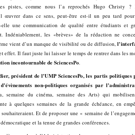
nces pistes, comme nous l’a reprochés Hugo Christy ? Pe
-il œuvrer dans ce sens, peut-être est-il un peu tard pou
t-elle une communication de qualité entre étudiants et g
t. Indéniablement, les «brèves» de la rédaction ne conce
l’inter
lème vient d’un manque de visibilité ou de diffusion,
t effet. Il faut juste lui laisser le temps de rentrer dans les
ution incontournable de SciencesPo
.
er, président de l’UMP SciencesPo, les partis politiques 
 d’évènements non-politiques organisés par l’administra
ia, semaine du cinéma, semaine des Arts) qui mobilisen
nte à quelques semaines de la grande échéance, en empêc
e souhaiteraient. Et de proposer une « semaine de l’engagem
 démocratique et la tenue de grandes conférences.