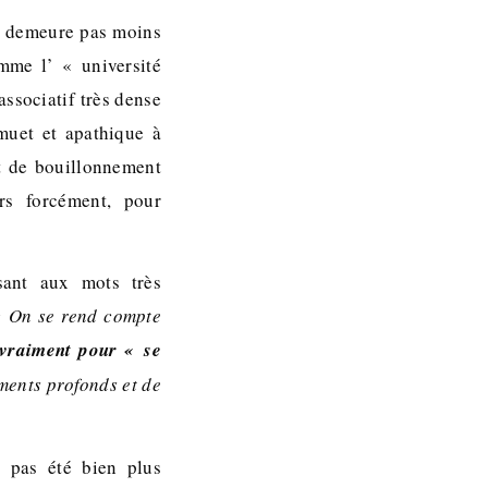
en demeure pas moins
mme l’ « université
associatif très dense
 muet et apathique à
t de bouillonnement
ors forcément, pour
sant aux mots très
 On se rend compte
 vraiment pour « se
ements profonds et de
 pas été bien plus