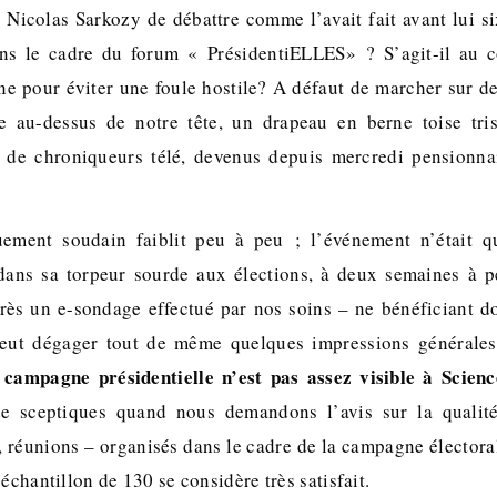
Nicolas Sarkozy de débattre comme l’avait fait avant lui si
dans le cadre du forum « PrésidentiELLES» ? S’agit-il au c
e pour éviter une foule hostile? A défaut de marcher sur de
ste au-dessus de notre tête, un drapeau en berne toise tri
de chroniqueurs télé, devenus depuis mercredi pensionnai
uement soudain faiblit peu à peu ; l’événement n’était q
 dans sa torpeur sourde aux élections, à deux semaines à 
près un e-sondage effectué par nos soins – ne bénéficiant d
 peut dégager tout de même quelques impressions générale
 campagne présidentielle n’est pas assez visible à Scien
e sceptiques quand nous demandons l’avis sur la qualit
, réunions – organisés dans le cadre de la campagne électora
 échantillon de 130 se considère très satisfait.