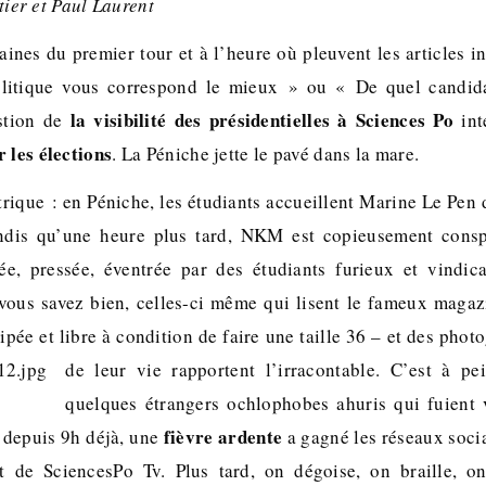
tier et Paul Laurent
ines du premier tour et à l’heure où pleuvent les articles i
itique vous correspond le mieux » ou « De quel candida
la visibilité des présidentielles à Sciences Po
stion de
int
 les élections
. La Péniche jette le pavé dans la mare.
rique : en Péniche, les étudiants accueillent Marine Le Pen d
andis qu’une heure plus tard, NKM est copieusement con
ée, pressée, éventrée par des étudiants furieux et vindica
vous savez bien, celles-ci même qui lisent le fameux maga
ée et libre à condition de faire une taille 36 – et des photo
de leur vie rapportent l’irracontable.
C’est à pei
quelques étrangers ochlophobes ahuris qui fuient 
fièvre ardente
e depuis 9h déjà, une
a gagné les réseaux socia
t de SciencesPo Tv. Plus tard, on dégoise, on braille, on