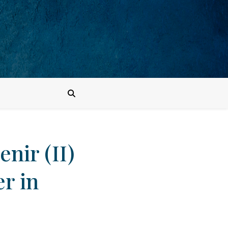
nir (II)
r in