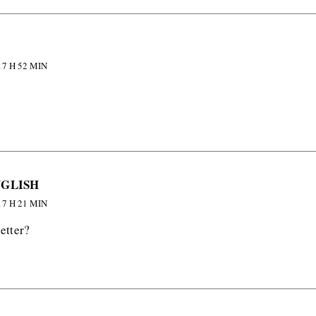
7 H 52 MIN
NGLISH
7 H 21 MIN
etter?