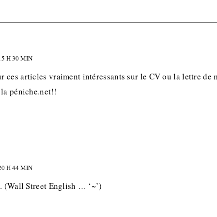
5 H 30 MIN
ces articles vraiment intéressants sur le CV ou la lettre de m
la péniche.net!!
0 H 44 MIN
. (Wall Street English … ‘~’)