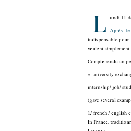
L
undi 11 
Après l
indispensable pour 
veulent simplement 
Compte rendu un pe
« university exchan
internship/ job/ stu
(gave several exampl
1/ french / english c
In France, tradition
Layout :