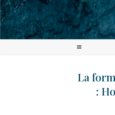
La form
: H