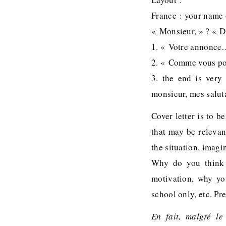
France : your name o
« Monsieur, » ? « D
1. « Votre annonce
2. « Comme vous po
3. the end is very 
monsieur, mes salut
Cover letter is to b
that may be relevan
the situation, imagi
Why do you think t
motivation, why yo
school only, etc. Pr
En fait, malgré l