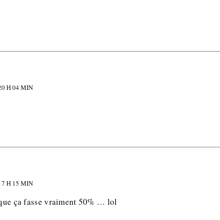
0 H 04 MIN
7 H 15 MIN
e que ça fasse vraiment 50% … lol