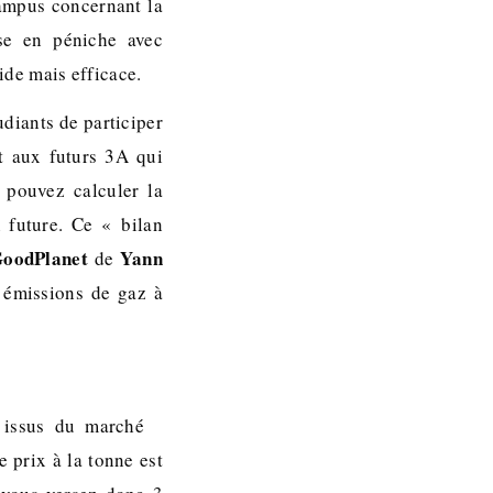
ampus concernant la
se en péniche avec
ide mais efficace.
udiants de participer
t aux futurs 3A qui
 pouvez calculer la
 future. Ce « bilan
oodPlanet
Yann
de
s émissions de gaz à
issus du marché
 prix à la tonne est