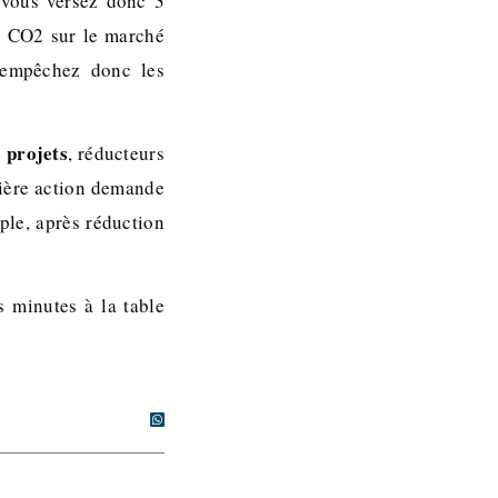
 vous versez donc 3
de CO2 sur le marché
 empêchez donc les
 projets
, réducteurs
nière action demande
ple, après réduction
s minutes à la table