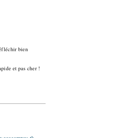
fléchir bien
apide et pas cher !
w.ecocampus.tk