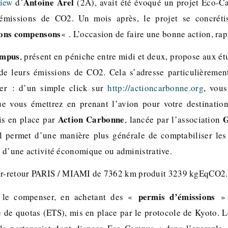
Antoine Arel
view
d’
(2A), avait été évoqué un projet Eco-C
émissions de CO2. Un mois après, le projet se concréti
sons compensons
« . L’occasion de faire une bonne action, rap
mpus
, présent en péniche entre midi et deux, propose aux ét
de leurs émissions de CO2. Cela s’adresse particulièremen
nger : d’un simple click sur
http://actioncarbonne.org
, vous
e vous émettrez en prenant l’avion pour votre destination
Action Carbonne
G
is en place par
, lancée par l’association
Il permet d’une manière plus générale de comptabiliser le
it d’une activité économique ou administrative.
er-retour PARIS / MIAMI de 7362 km produit 3239 kgEqCO2.
permis d’émissions
 le compenser, en achetant des «
» 
de quotas (ETS), mis en place par le protocole de Kyoto. Le