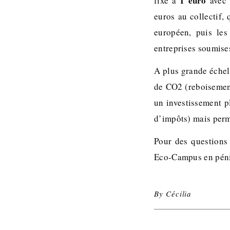
1 euro
fixé à
avec 
euros au collectif,
européen, puis le
entreprises soumise
A plus grande échell
de CO2 (reboisement
un investissement p
d’impôts) mais perm
Pour des questions 
Eco-Campus en pén
By
Cécilia