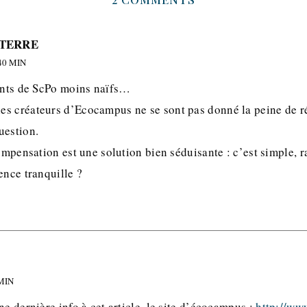
 TERRE
40 MIN
iants de ScPo moins naïfs…
s créateurs d’Ecocampus ne se sont pas donné la peine de ré
uestion.
compensation est une solution bien séduisante : c’est simple, r
ence tranquille ?
 MIN
ne dernière info à cet article, le site d’écocampus :
http://ww