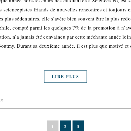
que année hors-les-murs des étudiant.es à Sciences Po, est s
s sciencepistes friands de nouvelles rencontres et toujours 
s plus sédentaires, elle s’avère bien souvent être la plus red
ophile, compté parmi les quelques 7% de la promotion à n’a
ion, n’a jamais été convaincu par cette méchante année loin 
outmy. Durant sa deuxième année, il est plus que motivé et 
LIRE PLUS
an
1
2
3