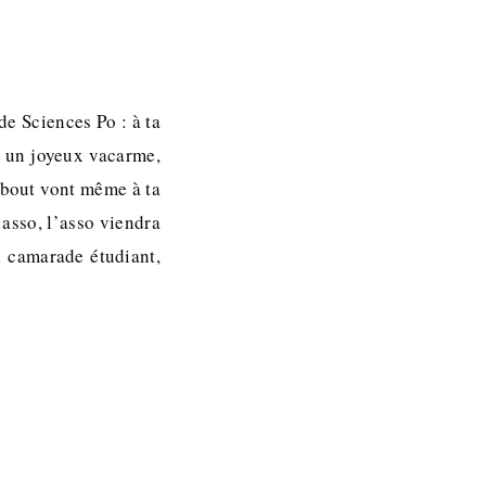
de Sciences Po : à ta
s un joyeux vacarme,
debout vont même à ta
’asso, l’asso viendra
n camarade étudiant,