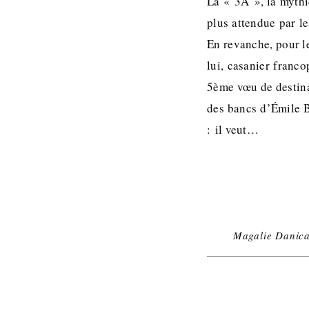
La « 3A », la mythi
plus attendue par le
En revanche, pour le
lui, casanier franc
5ème vœu de destinat
des bancs d’Émile B
: il veut…
Magalie Danic