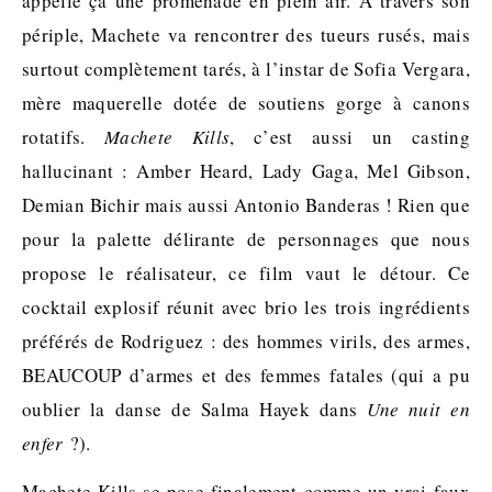
appelle ça une promenade en plein air. A travers son
périple, Machete va rencontrer des tueurs rusés, mais
surtout complètement tarés, à l’instar de Sofia Vergara,
mère maquerelle dotée de soutiens gorge à canons
rotatifs.
Machete Kills
, c’est aussi un casting
hallucinant : Amber Heard, Lady Gaga, Mel Gibson,
Demian Bichir mais aussi Antonio Banderas ! Rien que
pour la palette délirante de personnages que nous
propose le réalisateur, ce film vaut le détour. Ce
cocktail explosif réunit avec brio les trois ingrédients
préférés de Rodriguez : des hommes virils, des armes,
BEAUCOUP d’armes et des femmes fatales (qui a pu
oublier la danse de Salma Hayek dans
Une nuit en
enfer
?).
Machete Kills se pose finalement comme un vrai-faux