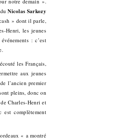
pour notre demain ».
Nicolas Sarkozy
endu
cash » dont il parle,
es-Henri, les jeunes
 événements : c’est
e.
 écouté les Français,
rmettre aux jeunes
de l’ancien premier
 sont pleins, donc on
 de Charles-Henri et
c est complètement
 Bordeaux « a montré