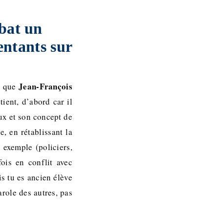
bat un
entants sur
Jean-François
t que
ient, d’abord car il
ux et son concept de
, en rétablissant la
exemple (policiers,
fois en conflit avec
s tu es ancien élève
role des autres, pas