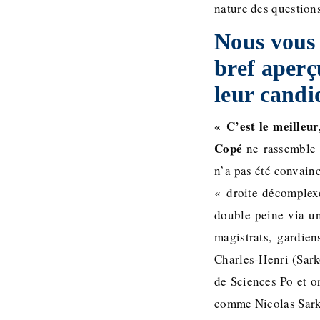
nature des question
Nous vous
bref aperç
leur candi
« C’est le meilleur
Copé
ne rassemble q
n’a pas été convain
« droite décomplexé
double peine via u
magistrats, gardien
Charles-Henri (Sark
de Sciences Po et o
comme Nicolas Sark