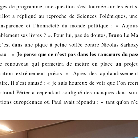
ges de programme, une question s’est tournée sur les écrit
illot a répliqué au reproche de Sciences Polémiques, une
ransparence et l’honnêteté du monde politique : « Aujo
tablement ses livres ? ». Pour lui, pas de doutes, Bruno Le Mai
 c’est dans une pique à peine voilée contre Nicolas Sarkozy
Je pense que ce n’est pas dans les rancœurs du pas
eau : «
 renouveau qui permettra de mettre en place un projet 
isation extrêmement précis ». Après des applaudissemen
ire, il s’est amusé : « je suis heureux de voir que l’on recr
ertrand Périer a cependant souligné des manques dans so
tions européennes où Paul avait répondu : « tant qu’on n’e