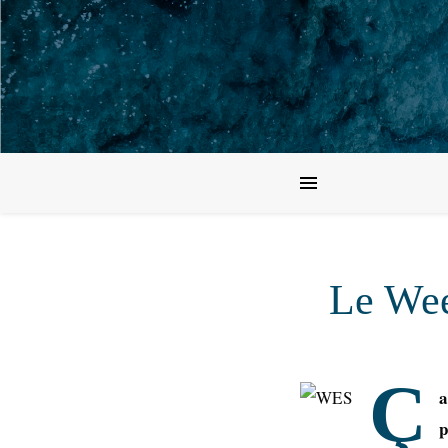
Le Wee
Ç
a
p