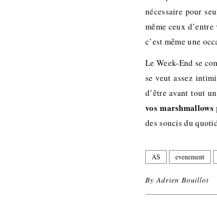
nécessaire pour seu
même ceux d’entre v
c’est même une occ
Le Week-End se comp
se veut assez intim
d’être avant tout 
vos marshmallows p
des soucis du quotid
AS
evenement
By
Adrien Bouillot