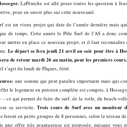
ossegor.
LaPéniche est allé poser toutes les question à Jean
rtive, pour en savoir plus sur cette nouveauté.
 est un vieux projet qui date de l’année dernière mais qui
que de temps. Cette année le Pôle Surf de l’AS a donc co
our mettre en place ce nouveau projet, et il faut reconnaître 
Le départ se fera jeudi 21 avril au soir pour être à H
nte.
 sera de retour mardi 26 au matin, pour les premiers cours
il s’agit du lundi de Pâques, férié.
euros:
une somme qui peut paraître importante mais qui cor
effet le logement en pension complète est compris, à Hosseg
c – ce qui permet de faire du surf, de la voile, du beach-vo
Trois cours de Surf avec un moniteur d
sur sa serviette.
e feront en petits groupes de 8 personnes, selon le niveau d
is une offre très avantageuse est proposée, puisque vous p