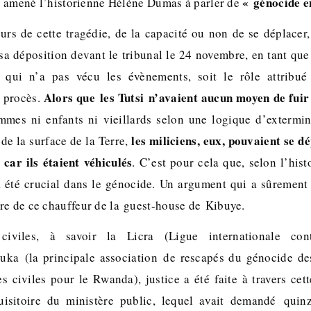
« génocide en
nsi amené l’historienne Hélène Dumas à parler de
urs de cette tragédie, de la capacité ou non de se déplacer,
 sa déposition devant le tribunal le 24 novembre, en tant que
n qui n’a pas vécu les évènements, soit le rôle attribué
Alors que les Tutsi n’avaient aucun moyen de fuir
s procès.
mmes ni enfants ni vieillards selon une logique d’extermin
les miliciens, eux, pouvaient se d
 de la surface de la Terre,
car ils étaient véhiculés
. C’est pour cela que, selon l’hist
a été crucial dans le génocide. Un argument qui a sûrement 
re de ce chauffeur de la guest-house de Kibuye.
civiles, à savoir la Licra (Ligue internationale co
buka (la principale association de rescapés du génocide de
ies civiles pour le Rwanda), justice a été faite à travers ce
quisitoire du ministère public, lequel avait demandé quin