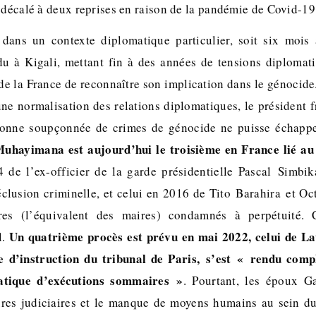
é décalé à deux reprises en raison de la pandémie de Covid-1
i dans un contexte diplomatique particulier, soit six moi
u à Kigali, mettant fin à des années de tensions diplomat
 de la France de reconnaître son implication dans le génocide.
une normalisation des relations diplomatiques, le président f
onne soupçonnée de crimes de génocide ne puisse échapper
uhayimana est aujourd’hui le troisième en France lié au 
4 de l’ex-officier de la garde présidentielle Pascal Simb
éclusion criminelle, et celui en 2016 de Tito Barahira et O
res (l’équivalent des maires) condamnés à perpétuité. 
Un quatrième procès est prévu en mai 2022, celui de L
.
ge d’instruction du tribunal de Paris, s’est « rendu comp
atique d’exécutions sommaires »
. Pourtant, les époux Ga
ures judiciaires et le manque de moyens humains au sein du