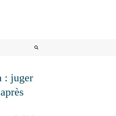
: juger
 après