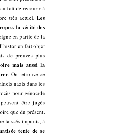
 au fait de recourir à
Les
ore très actuel.
ropre, la vérité des
oigne en partie de la
l’historien fait objet
ais de preuves plus
toire mais aussi la
érer
. On retrouve ce
minels nazis dans les
procès pour génocide
 peuvent être jugés
oire que du présent.
re laissés impunis, à
atisée tente de se