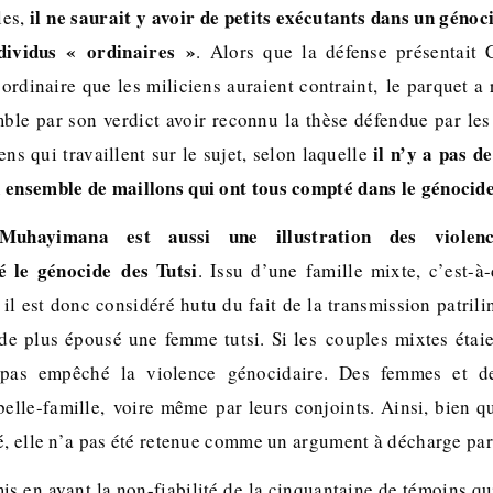
il ne saurait y avoir de petits exécutants dans un gén
les,
dividus « ordinaires »
. Alors que la défense présentai
rdinaire que les miliciens auraient contraint, le parquet a 
mble par son verdict avoir reconnu la thèse défendue par les
il n’y a pas de
ens qui travaillent sur le sujet, selon laquelle
 ensemble de maillons qui ont tous compté dans le génocid
hayimana est aussi une illustration des violence
é le génocide des Tutsi
. Issu d’une famille mixte, c’est-à
 il est donc considéré hutu du fait de la transmission patrili
 de plus épousé une femme tutsi. Si les couples mixtes étaie
 pas empêché la violence génocidaire. Des femmes et 
belle-famille, voire même par leurs conjoints. Ainsi, bien qu
é, elle n’a pas été retenue comme un argument à décharge par
is en avant la non-fiabilité de la cinquantaine de témoins qu