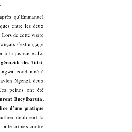
9.
s après qu’Emmanuel
iques entre les deux
 Lors de cette visite
rançais s’est engagé
Le
 à la justice ».
génocide des Tutsi
,
ikangwa, condamné à
ctavien Ngenzi, deux
Ces peines ont été
aurent Bucyibaruta,
lice d’une pratique
uthier déplorent la
 pôle crimes contre