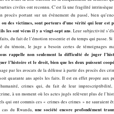
parties civiles ont reconnu. C’est là une fragilité intrinsèque
n procès portant sur un évènement du passé, bien qu’enc
 ou des victimes, sont porteurs d’une vérité qui leur est p
ls les ont vécus il y a vingt-sept ans
. Leur subjectivité s’él
faits, du fait de l’émotion ressentie et du temps qui passe. Si 
ité du témoin, le juge a besoin certes de témoignages m
us rappelle non seulement la difficulté de juger l’his
guer l’histoire et le droit, bien que les deux puissent coop
age par les avocats de la défense à partir des procès des cri
oit quarante ans après les faits. Il est en effet propre aux 
’humanité, crimes qui, du fait de leur imprescriptibilité,
crime, à un moment où les actes jugés relèvent plus de l’hist
els qui ont commis ces « crimes des crimes » ne sauraient êt
une société encore profondément traum
e cas du Rwanda,