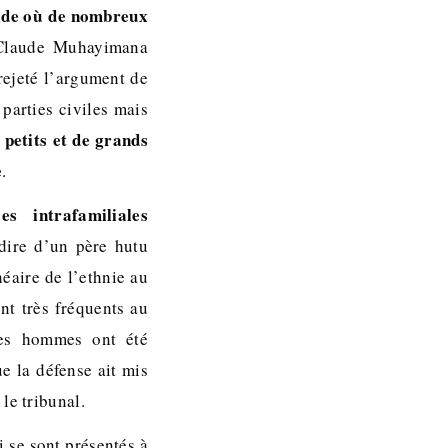
ocide où de nombreux
t Claude Muhayimana
rejeté l’argument de
 parties civiles mais
 petits et de grands
e
.
s intrafamiliales
-dire d’un père hutu
néaire de l’ethnie au
nt très fréquents au
des hommes ont été
e la défense ait mis
 le tribunal.
i se sont présentés à