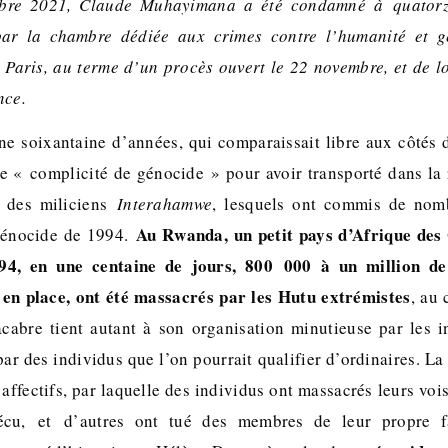
bre 2021, Claude Muhayimana a été condamné à quatorz
par la chambre dédiée aux crimes contre l’humanité et 
 Paris, au terme d’un procès ouvert le 22 novembre, et de l
ence.
 soixantaine d’années, qui comparaissait libre aux côtés d
 « complicité de génocide » pour avoir transporté dans la
, des miliciens
Interahamwe
, lesquels ont commis de nom
Au Rwanda, un petit pays d’Afrique des
 génocide de 1994.
1994, en une centaine de jours, 800 000 à un million de
en place, ont été massacrés par les Hutu extrémistes
, au
acabre tient autant à son organisation minutieuse par les i
ar des individus que l’on pourrait qualifier d’ordinaires. La t
 affectifs, par laquelle des individus ont massacrés leurs vois
vécu, et d’autres ont tué des membres de leur propre fa