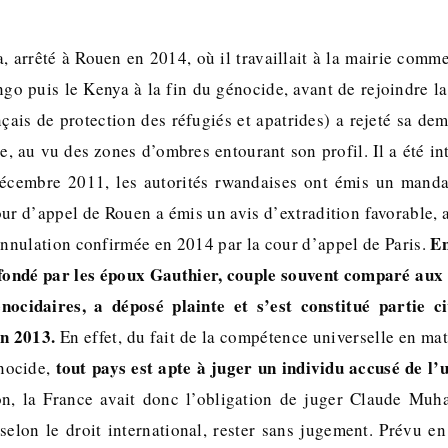
arrêté à Rouen en 2014, où il travaillait à la mairie comme 
o puis le Kenya à la fin du génocide, avant de rejoindre l
çais de protection des réfugiés et apatrides) a rejeté sa de
e, au vu des zones d’ombres entourant son profil. Il a été in
écembre 2011, les autorités rwandaises ont émis un mandat 
our d’appel de Rouen a émis un avis d’extradition favorable, 
En
annulation confirmée en 2014 par la cour d’appel de Paris.
fondé par les époux Gauthier, couple souvent comparé aux 
nocidaires, a déposé plainte et s’est constitué partie c
n 2013.
En effet, du fait de la compétence universelle en ma
tout pays est apte à juger un individu accusé de l’
énocide,
ion, la France avait donc l’obligation de juger Claude Muh
selon le droit international, rester sans jugement. Prévu e