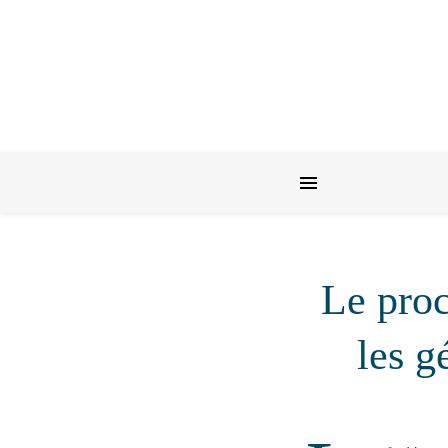
Le pro
les g