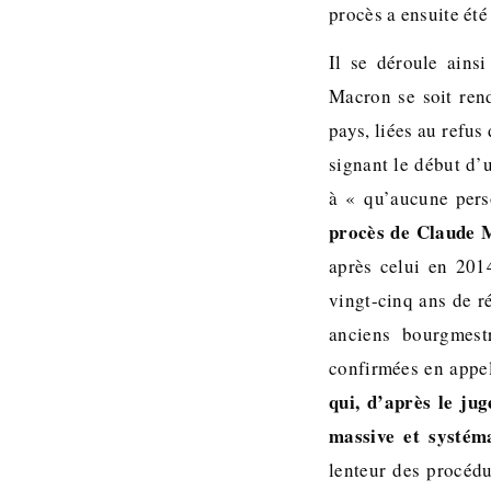
procès a ensuite ét
Il se déroule ains
Macron se soit rend
pays, liées au refus
signant le début d’
à « qu’aucune pers
procès de Claude M
après celui en 201
vingt-cinq ans de r
anciens bourgmest
confirmées en appel
qui, d’après le ju
massive et systém
lenteur des procéd