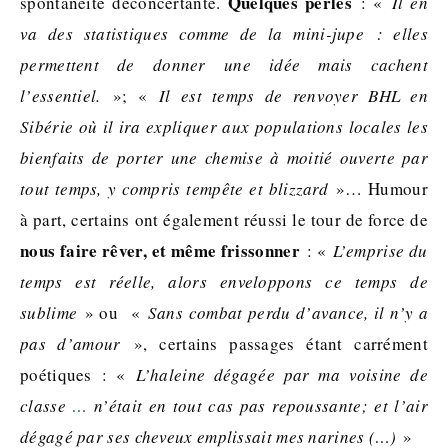
Quelques perles
spontanéité déconcertante.
: «
Il en
va des statistiques comme de la mini-jupe : elles
permettent de donner une idée mais cachent
l’essentiel.
»; «
Il est temps de renvoyer BHL en
Sibérie où il ira expliquer aux populations locales les
bienfaits de porter une chemise à moitié ouverte par
tout temps, y compris tempête et blizzard
»… Humour
à part, certains ont également réussi le tour de force de
nous faire rêver, et même frissonner
: «
L’emprise du
temps est réelle, alors enveloppons ce temps de
sublime
» ou «
Sans combat perdu d’avance, il n’y a
pas d’amour
», certains passages étant carrément
poétiques : «
L’haleine dégagée par ma voisine de
classe
…
n’était en tout cas pas repoussante; et l’air
dégagé par ses cheveux emplissait mes narines (…)
»