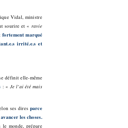
rique Vidal, ministre
ut sourire et «
ravie
nt fortement marqué
t.e.s irrité.e.s et
se définit elle-même
s
: «
Je l’ai été mais
parce
selon ses dires
 avancer les choses.
s le monde, prépare