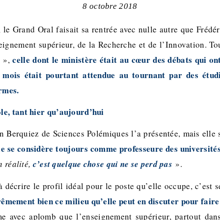
8 octobre 2018
r, le Grand Oral faisait sa rentrée avec nulle autre que Frédé
eignement supérieur, de la Recherche et de l’Innovation. To
celle dont le ministère était au cœur des débats qui o
à
»,
 mois était pourtant attendue au tournant par des étudian
ormes.
le, tant hier qu’aujourd’hui
en Berquiez de Sciences Polémiques l’a présentée, mais elle 
lle se considère toujours comme professeure des université
n réalité,
c’est quelque chose qui ne se perd pas
».
 à décrire le profil idéal pour le poste qu’elle occupe, c’est 
rêmement bien ce milieu qu’elle peut en discuter pour faire
irme avec aplomb que l’enseignement supérieur, partout dan