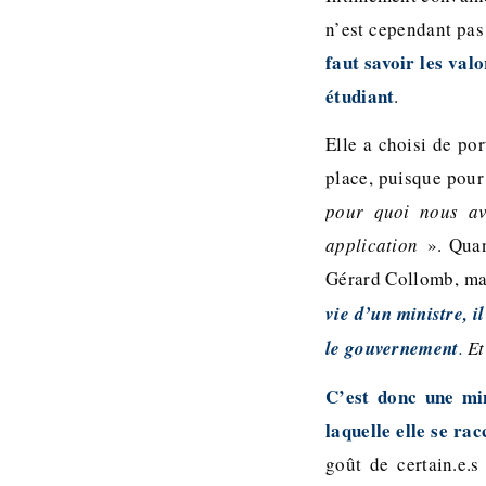
n’est cependant pas
faut savoir les valo
étudiant
.
Elle a choisi de po
place, puisque pou
pour quoi nous av
application
». Quan
Gérard Collomb, mai
vie d’un ministre, i
le gouvernement
.
Et
C’est donc une min
laquelle elle se ra
goût de certain.e.