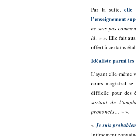
elle
Par la suite,
l’enseignement sup
ne sais pas comment
là. »
». Elle fait au
offert à certains é
Idéaliste parmi les
L’ayant elle-même vé
cours magistral se
difficile pour des 
sortant de l’amp
prononcés… »
».
«
Je suis probablem
Intimement convaincu