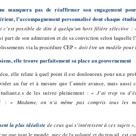
 ne manquera pas de réaffirmer son engagement pour
érieur, l’accompagnement personnalisé dont chaque étudi
 c’est possible de dire à quelqu’un hors filière sélective : 
ssi part de son admiration et de sa conviction selon laquelle 
tablissements via la procédure CEP «
doit être un modèle pour 
 siens, elle trouve parfaitement sa place au gouvernement
cu, elle relate à quel point il est douloureux pour un.e pro
 vider au fur et à mesure que l’année avance, mais aussi c
étudiant.e.s de les suivre pleinement : «
J’ai trop vu d’é
hi : « Madame, on n’a même pas compris tous les m
ent la plus idéaliste
de ceux qui s’intéressent à ces sujets
»,
e que tout le monde, avec de la volonté et du travail, est cap