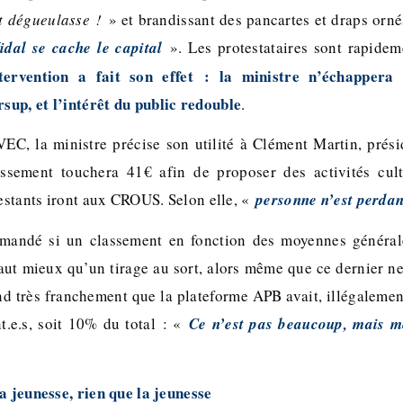
st dégueulasse !
» et brandissant des pancartes et draps or
idal se cache le capital
». Les protestataires sont rapideme
ntervention a fait son effet : la ministre n’échappera
up, et l’intérêt du public redouble
.
VEC, la ministre précise son utilité à Clément Martin, prés
sement touchera 41€ afin de proposer des activités cultu
restants iront aux CROUS. Selon elle, «
personne n’est perdan
demandé si un classement en fonction des moyennes général
aut mieux qu’un tirage au sort, alors même que ce dernier ne
d très franchement que la plateforme APB avait, illégalement
t.e.s, soit 10% du total : «
Ce n’est pas beaucoup, mais m
a jeunesse, rien que la jeunesse