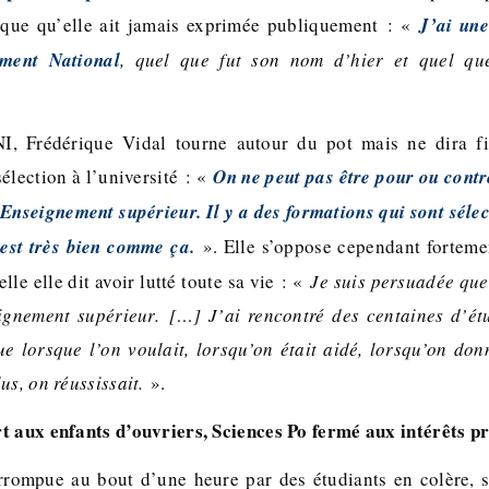
tique qu’elle ait jamais exprimée publiquement : «
J’ai un
ment National
, quel que fut son nom d’hier et quel q
NI, Frédérique Vidal tourne autour du pot mais ne dira f
sélection à l’université : «
On ne peut pas être pour ou contr
’Enseignement supérieur. Il y a des formations qui sont sélec
c’est très bien comme ça.
». Elle s’oppose cependant fortemen
lle elle dit avoir lutté toute sa vie : «
Je suis persuadée que
ignement supérieur. […] J’ai rencontré des centaines d’ét
e lorsque l’on voulait, lorsqu’on était aidé, lorsqu’on don
us, on réussissait.
».
t aux enfants d’ouvriers, Sciences Po fermé aux intérêts pr
errompue au bout d’une heure par des étudiants en colère, 