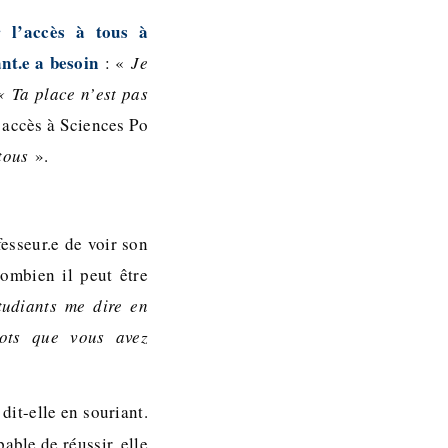
 l’accès à tous à
ant.e a besoin
: «
Je
« Ta place n’est pas
l’accès à Sciences Po
tous
».
fesseur.e de voir son
ombien il peut être
tudiants me dire en
ots que vous avez
 dit-elle en souriant.
able de réussir, elle