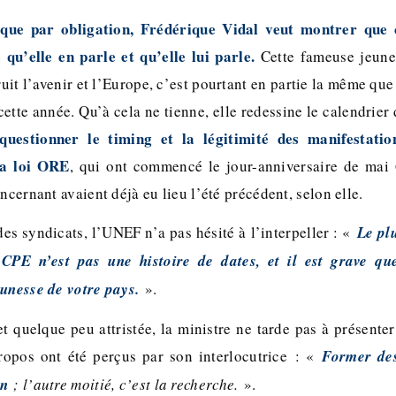
 que par obligation, Frédérique Vidal veut montrer que 
 qu’elle en parle et qu’elle lui parle.
Cette fameuse jeune
ruit l’avenir et l’Europe, c’est pourtant en partie la même que
ette année. Qu’à cela ne tienne, elle redessine le calendrier
questionner le timing et la légitimité des manifestatio
la loi ORE
, qui ont commencé le jour-anniversaire de mai
oncernant avaient déjà eu lieu l’été précédent, selon elle.
es syndicats, l’UNEF n’a pas hésité à l’interpeller : «
Le pl
 CPE n’est pas une histoire de dates, et il est grave qu
eunesse de votre pays.
».
t quelque peu attristée, la ministre ne tarde pas à présenter
ropos ont été perçus par son interlocutrice : «
Former des
on
; l’autre moitié, c’est la recherche.
».