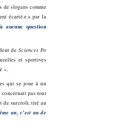
nés de slogans comme
nt écarté.e.s par la
 à aucune question
ident de
Sciences Po
relles et sportives
t
».
es qui se joue à un
 concernait pas tout
 de surcroît, tiré au
ême un, c’est un de