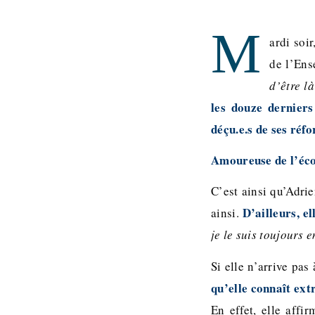
M
ardi soi
de l’Ens
d’être l
les douze derniers
déçu.e.s de ses réf
Amoureuse de l’éco
C’est ainsi qu’Adri
D’ailleurs, e
ainsi.
je le suis toujours e
Si elle n’arrive pas
qu’elle connaît ext
En effet, elle aff