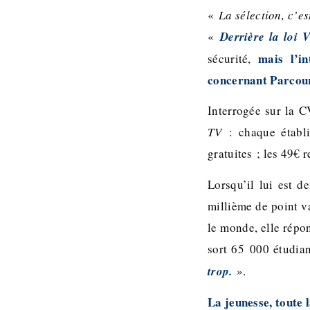
«
La sélection, c’e
«
Derrière la loi V
mais l’i
sécurité,
concernant Parcours
Interrogée sur la C
TV
: chaque établis
gratuites ; les 49€ 
Lorsqu’il lui est 
millième de point v
le monde, elle répon
sort 65 000 étudian
trop.
».
La jeunesse, toute l