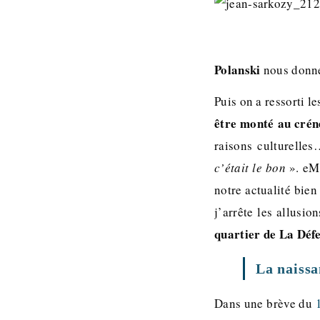
Polanski
nous donne
Puis on a ressorti l
être monté au crén
raisons culturelles
c’était le bon
». eMa
notre actualité bien
j’arrête les allusio
quartier de La Déf
La naissa
Dans une brève du