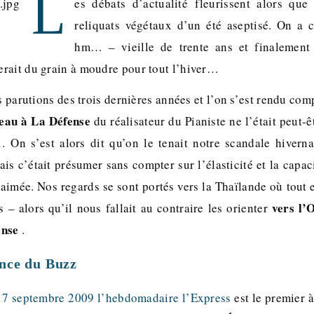
L
es débats d’actualité fleurissent alors que
reliquats végétaux d’un été aseptisé. On a
hm… – vieille de trente ans et finalemen
rait du grain à moudre pour tout l’hiver…
es parutions des trois dernières années et l’on s’est rendu co
eau à La Défense
du réalisateur du Pianiste ne l’était peut-
… On s’est alors dit qu’on le tenait notre scandale hiverna
is c’était présumer sans compter sur l’élasticité et la capac
 aimée. Nos regards se sont portés vers la Thaïlande où tout 
vers l’O
ns – alors qu’il nous fallait au contraire les orienter
ense
.
nce du Buzz
17 septembre 2009 l’hebdomadaire l’Express
est le premier 