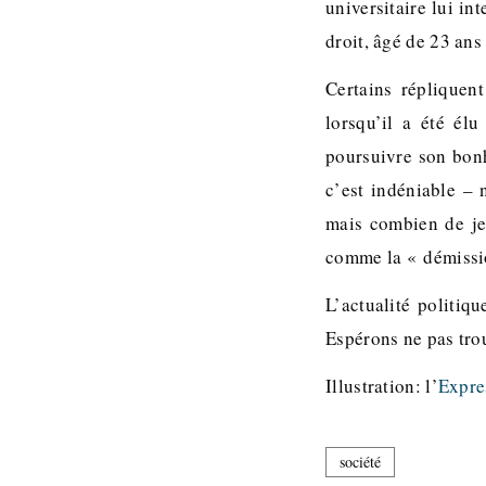
universitaire lui in
droit, âgé de 23 ans
Certains réplique
lorsqu’il a été él
poursuivre son bonh
c’est indéniable – 
mais combien de je
comme la « démissio
L’actualité politiq
Espérons ne pas trou
Illustration: l’
Expre
société