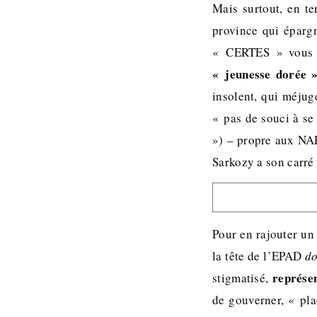
Mais surtout, en te
province qui épargn
« CERTES » vous r
« jeunesse dorée 
insolent, qui méjug
« pas de souci à se 
») – propre aux NA
Sarkozy a son carré 
Pour en rajouter un
la tête de l’EPAD
do
représen
stigmatisé,
de gouverner, « pla