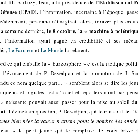
l’Établissement 
nd fils Sarkozy, Jean, à la présidence de
 Défense (EPAD).
L’information, incertaine à l’époque, pas
cédemment, personne n’imaginait alors, trouver plus croust
le 8 octobre, la « machine à polémiq
 la semaine dernière,
e
, l’information ayant gagné en crédibilité et ses méca
lés,
Le Parisien
et
Le Monde
la relaient.
rd ce qui emballe la « buzzosphère » c’est la tactique polit
 : l’évincement de P. Devedjian et la promotion de J. S
du ce nom quelque part… » semblent alors se dire les journ
iqueurs et pigistes, rédac’ chef et reporters n’ont pas pens
 » naissante pouvait aussi passer pour la mise au soleil du
fait l’évincé en question, P. Devedjian, qui leur a soufflé l’
mes bien nées la valeur n’attend point le nombre des année
ceau » le petit jeune qui le remplace. Je vous laisse i