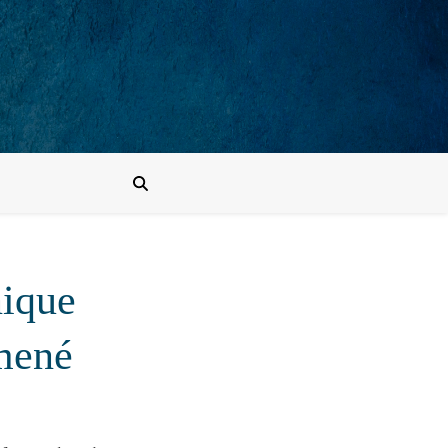
nique
 mené