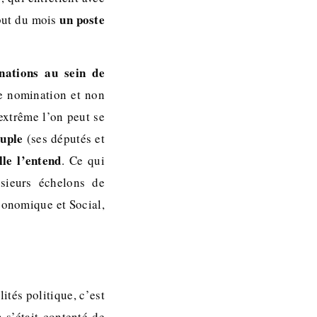
un poste
ébut du mois
nations au sein de
de nomination et non
extrême l’on peut se
euple
(ses députés et
le l’entend
. Ce qui
sieurs échelons de
Economique et Social,
ités politique, c’est
s’était contenté de