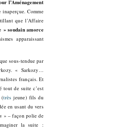
Pour l’Aménagement
se inaperçue. Comme
illant que l’Affaire
ue » soudain amorce
nismes apparaissant
ique sous-tendue par
arkozy. « Sarkozy…
alistes français. Et
é tout de suite c’est
 (
très
jeune) fils du
idée en usant du vers
s
» – façon polie de
maginer la suite :