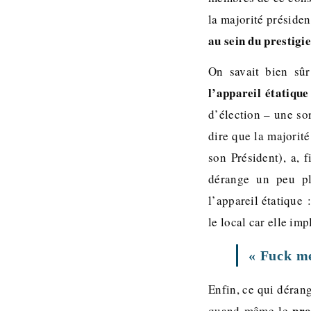
la majorité présiden
au sein du prestigi
On savait bien sû
l’appareil étatique
d’élection – une so
dire que la majorité
son Président), a, 
dérange un peu pl
l’appareil étatique 
le local car elle im
« Fuck me
Enfin, ce qui dérang
pro
quand même le