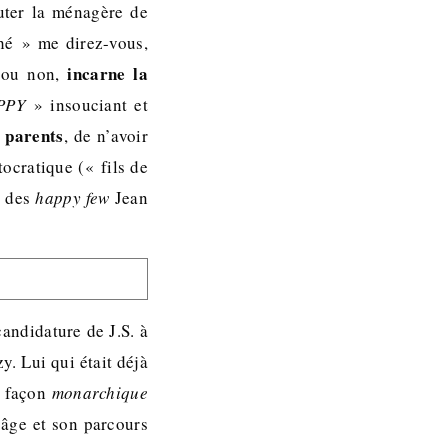
auter la ménagère de
ché » me direz-vous,
incarne la
e ou non,
PPY
» insouciant et
s parents
, de n’avoir
tocratique (« fils de
e des
happy few
Jean
andidature de J.S. à
y. Lui qui était déjà
a façon
monarchique
 âge et son parcours