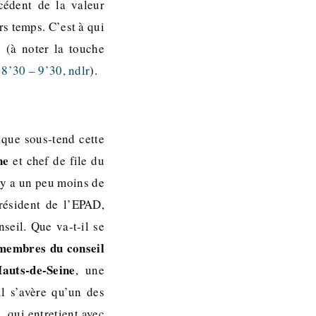
cédent de la valeur
s temps. C’est à qui
 (à noter la touche
 8’30 – 9’30, ndlr
).
 que sous-tend cette
ne
et chef de file du
 y a un peu moins de
résident de l’EPAD,
seil. Que va-t-il se
membres du conseil
auts-de-Seine
, une
l s’avère qu’un des
)
, qui entretient avec