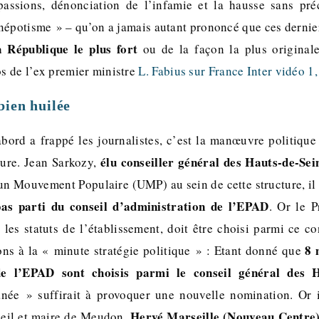
assions, dénonciation de l’infamie et la hausse sans pré
népotisme » – qu’on a jamais autant prononcé que ces dernier
a République le plus fort
ou de la façon la plus originale
os de l’ex premier ministre
L. Fabius sur France Inter
vidéo 1,
ien huilée
bord a frappé les journalistes, c’est la manœuvre politique
élu conseiller général des Hauts-de-Sei
ture. Jean Sarkozy,
n Mouvement Populaire (UMP) au sein de cette structure, il
pas parti du conseil d’administration de l’EPAD
. Or le P
les statuts de l’établissement, doit être choisi parmi ce con
8 
ons à la « minute stratégie politique » : Etant donné que
de l’EPAD sont choisis parmi le conseil général des H
née » suffirait à provoquer une nouvelle nomination. Or i
Hervé Marseille (Nouveau Centre
eil et maire de Meudon,