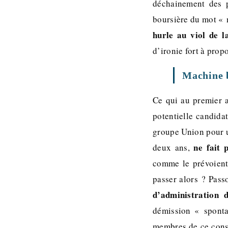
déchainement des p
boursière du mot « 
hurle au viol de l
d’ironie fort à prop
Machine b
Ce qui au premier a
potentielle candida
groupe Union pour u
ne fait 
deux ans,
comme le prévoient 
passer alors ? Pass
d’administration 
démission « sponta
membres de ce cons