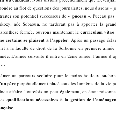
pondre au flot de questions des journalistes, nous disions – je
puceau
traiter son potentiel successeur de «
». Puceau pas t
ozy, née Sebaoun, ne tarderait pas à apporter la grand
curriculum vitae
parenthèse fermée, ouvrons maintenant le
 certains se plaisent à l’appeler
. Après un passage écla
scrit à la faculté de droit de la Sorbonne en première année.
nnée. L’année suivante il entre en 2ème année, l’année d’ap
ée…
blâmer un parcours scolaire pour le moins houleux, sachon
’un père
perpétuellement placé sous les lumières de la vie po
ince affaire. Toutefois on peut également, en étant raisonnab
qualifications nécessaires à la gestion de l’aménag
 les
ançaise
.