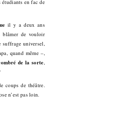
s étudiants en fac de
ue
il y a deux ans
e blâmer de vouloir
 suffrage universel,
 Papa, quand même –,
combré de la sorte
,
?
de coups de théâtre.
se n’est pas loin.