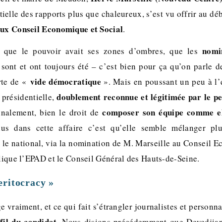
tielle des rapports plus que chaleureux, s’est vu offrir au d
eux Conseil Economique et Social
.
nomi
r que le pouvoir avait ses zones d’ombres, que les
sont et ont toujours été – c’est bien pour ça qu’on parle 
vide démocratique
rte de «
». Mais en poussant un peu à l’
doublement reconnue et légitimée par le p
 présidentielle,
composer son équipe comme el
finalement, bien le droit de
us dans cette affaire c’est qu’elle semble mélanger plu
: le national, via la nomination de M. Marseille au Conseil 
plique l’EPAD et le Conseil Général des Hauts-de-Seine.
ritocracy »
e vraiment, et ce qui fait s’étrangler journalistes et personnal
fil du candidat
. Nous disions précédemment que Devedjian 