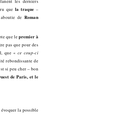
 fanent les derniers
la traque
 cru que
–
Roman
t aboutie de
premier à
mpte que le
être pas que pour des
l, que «
ce coup-ci
ité rebondissante de
est si peu cher – bon
uest de Paris, et le
à évoquer la possible