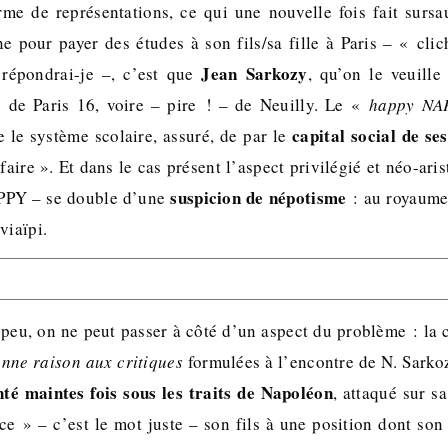
rme de représentations, ce qui une nouvelle fois fait surs
e pour payer des études à son fils/sa fille à Paris – « cli
Jean Sarkozy
épondrai-je –, c’est que
, qu’on le veuill
»
de Paris 16, voire – pire ! – de Neuilly. Le «
happy NA
capital social de se
e le système scolaire, assuré, de par le
faire ». Et dans le cas présent l’aspect privilégié et néo-aris
suspicion de népotisme
PPY – se double d’une
: au royaum
viaïpi.
 peu, on ne peut passer à côté d’un aspect du problème : la c
nne raison aux critiques
formulées à l’encontre de N. Sarkoz
té maintes fois sous les traits de Napoléon
, attaqué sur s
ce » – c’est le mot juste – son fils à une position dont son