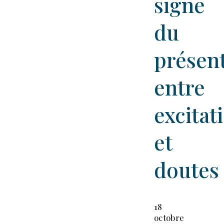
signe
du
présent
entre
excitat
et
doutes
18
octobre