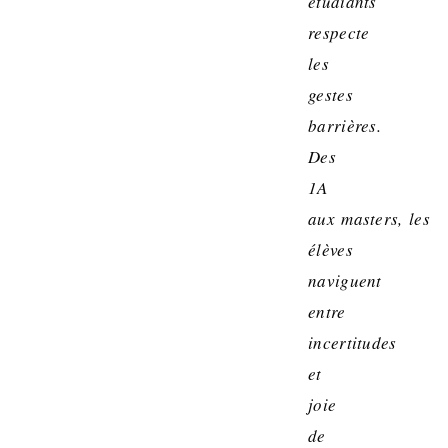
étudiants
respecte
les
gestes
barrières.
Des
1A
aux masters, les
élèves
naviguent
entre
incertitudes
et
joie
de