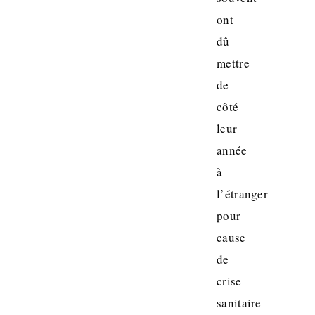
ont
dû
mettre
de
côté
leur
année
à
l’étranger
pour
cause
de
crise
sanitaire