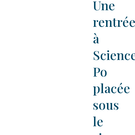
Une
rentré
à
Scienc
Po
placée
sous
le