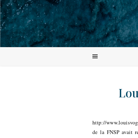
Lou
http://www.louisvog
de la FNSP avait re