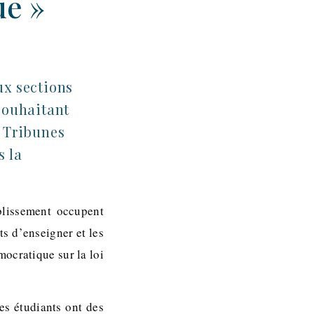
ue »
ux sections
souhaitant
« Tribunes
s la
blissement occupent
s d’enseigner et les
mocratique sur la loi
es étudiants ont des