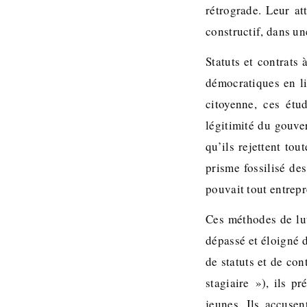
rétrograde. Leur at
constructif, dans un
Statuts et contrats 
démocratiques en li
citoyenne, ces étu
légitimité du gouve
qu’ils rejettent to
prisme fossilisé de
pouvait tout entrep
Ces méthodes de lut
dépassé et éloigné 
de statuts et de co
stagiaire »), ils p
jeunes. Ils accusen