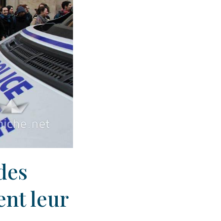
des
ent leur