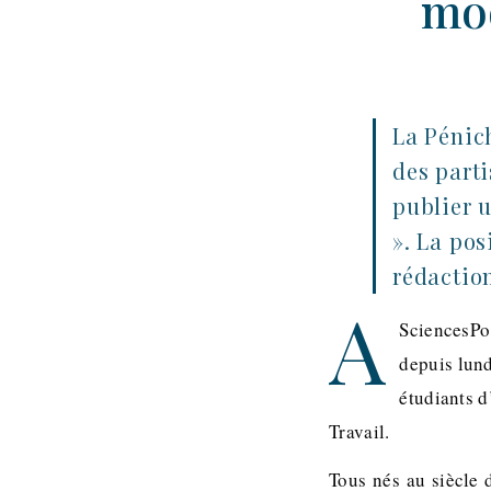
mod
La Pénic
des parti
publier 
». La pos
rédactio
A
SciencesPo
depuis lund
étudiants d
Travail.
Tous nés au siècle 