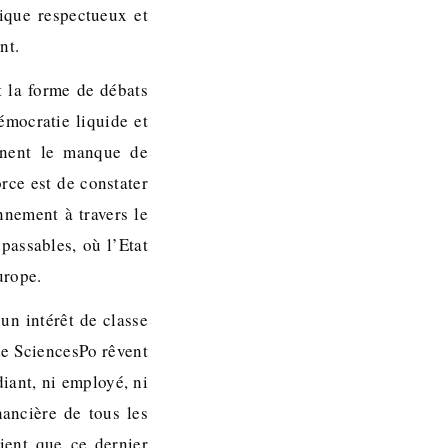
tique respectueux et
nt.
 la forme de débats
émocratie liquide et
ignent le manque de
rce est de constater
nnement à travers le
passables, où l’Etat
urope.
un intérêt de classe
de SciencesPo rêvent
iant, ni employé, ni
nancière de tous les
lient que ce dernier