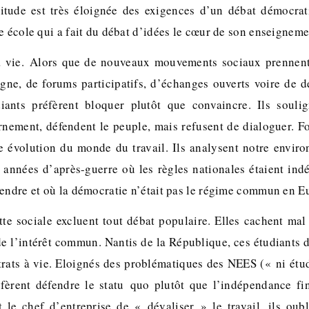
titude est très éloignée des exigences d’un débat démocra
e école qui a fait du débat d’idées le cœur de son enseigneme
à vie.
Alors que de nouveaux mouvements sociaux prennent
gne, de forums participatifs, d’échanges ouverts voire de d
diants préfèrent bloquer plutôt que convaincre. Ils soul
rnement, défendent le peuple, mais refusent de dialoguer. Fo
ute évolution du monde du travail. Ils analysent notre enviro
s années d’après-guerre où les règles nationales étaient indé
rendre et où la démocratie n’était pas le régime commun en E
te sociale excluent tout débat populaire. Elles cachent mal 
de l’intérêt commun. Nantis de la République, ces étudiants 
ntrats à vie. Eloignés des problématiques des NEES (« ni étud
réfèrent défendre le statu quo plutôt que l’indépendance fi
t le chef d’entreprise de « dévaliser » le travail, ils oub