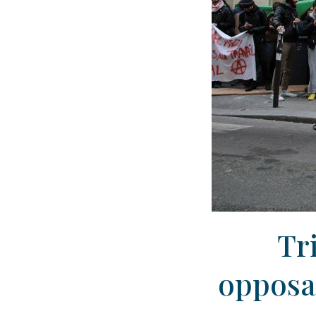
Tr
opposan