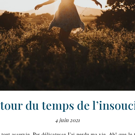
etour du temps de l’insouc
4 juin 2021
 tout asservie, Par délicatesse J'ai perdu ma vie. Ah! que le