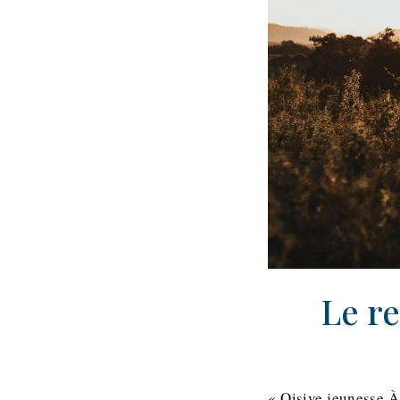
Le r
« Oisive jeunesse À