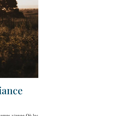
iance
 temps vienne Où les