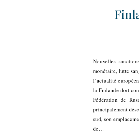
Finl
Nouvelles sanctions
monétaire, lutte sa
l’actualité europée
la Finlande doit co
Fédération de Rus
principalement déser
sud, son emplacemen
de…