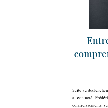
Entr
compren
Suite au déclenchem
a contacté Frédér
éclaircissements s