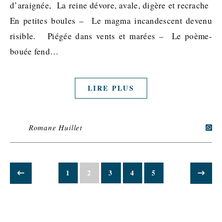
d’araignée, La reine dévore, avale, digère et recrache
En petites boules – Le magma incandescent devenu
risible. Piégée dans vents et marées – Le poème-
bouée fend…
LIRE PLUS
Romane Huillet
1
2
3
4
5