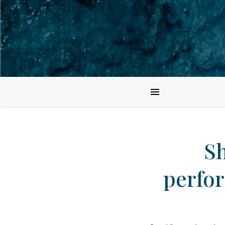
S
perfo