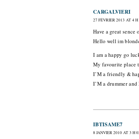
CARGALVIERI
27 FÉVRIER 2013 AT 4 H
Have a great sence 
Hello well im blonde
I am a happy go luck
My favourite place t
I’M a friendly & hap
I’M a drummer and 
IBTISAME7
8 JANVIER 2010 AT 3 H 