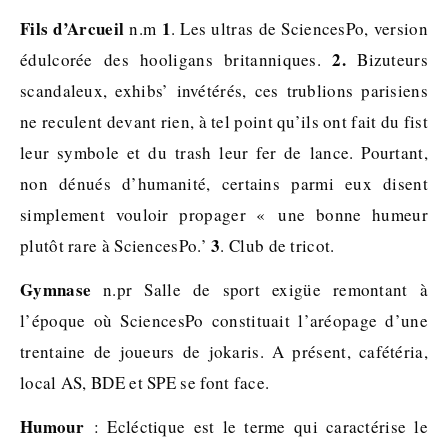
Fils d’Arcueil
1
n.m
. Les ultras de SciencesPo, version
2.
édulcorée des hooligans britanniques.
Bizuteurs
scandaleux, exhibs’ invétérés, ces trublions parisiens
ne reculent devant rien, à tel point qu’ils ont fait du fist
leur symbole et du trash leur fer de lance. Pourtant,
non dénués d’humanité, certains parmi eux disent
simplement vouloir propager « une bonne humeur
3
plutôt rare à SciencesPo.’
. Club de tricot.
Gymnase
n.pr Salle de sport exigüe remontant à
l’époque où SciencesPo constituait l’aréopage d’une
trentaine de joueurs de jokaris. A présent, cafétéria,
local AS, BDE et SPE se font face.
Humour
: Ecléctique est le terme qui caractérise le