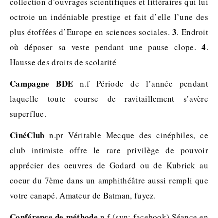
collection d’ouvrages scientifiques et littéraires qui lui
octroie un indéniable prestige et fait d’elle l’une des
3
plus étoffées d’Europe en sciences sociales.
. Endroit
4
où déposer sa veste pendant une pause clope.
.
Hausse des droits de scolarité
Campagne BDE
n.f Période de l’année pendant
laquelle toute course de ravitaillement s’avère
superflue.
CinéClub
n.pr Véritable Mecque des cinéphiles, ce
club intimiste offre le rare privilège de pouvoir
apprécier des oeuvres de Godard ou de Kubrick au
coeur du 7ème dans un amphithéâtre aussi rempli que
votre canapé. Amateur de Batman, fuyez.
Conférence de méthode
n.f (syn: facebook) Séance en