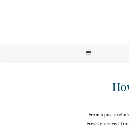
How
From a past exchange
Freshly arrived fro