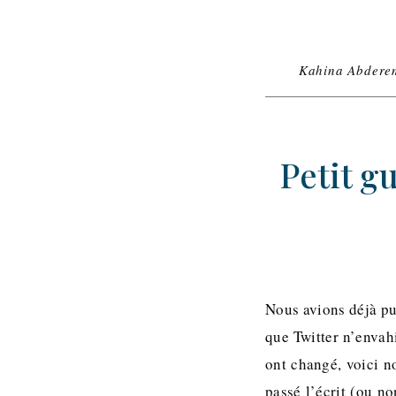
Kahina Abdere
Petit g
Nous avions déjà pub
que Twitter n’envah
ont changé, voici n
passé l’écrit (ou no