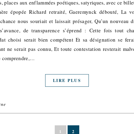
, places aux enflammées poétiques, satyriques, avec ce bill
re épopée Richard retraité, Gaeremynck débouté, La voi
a chance nous souriait et laissait présager, Qu’un nouveau di
avance, de transparence s’éprend : Cette fois tout chan
dat choisi serait bien compétent Et sa désignation se fer
 ne serait pas connu, Et toute contestation resterait mal
de comprendre,…
LIRE PLUS
rne
1
2