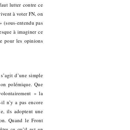
aut lutter contre ce
rivent à voter FN, on
n » (sous-entendu pas
resque à imaginer ce
ie pour les opinions
 s’agit d’une simple
tion polémique. Que
volontairement » la
–il n’y a pas encore
e, ils adoptent une
ion. Quand le Front
tre ce qu’il est en