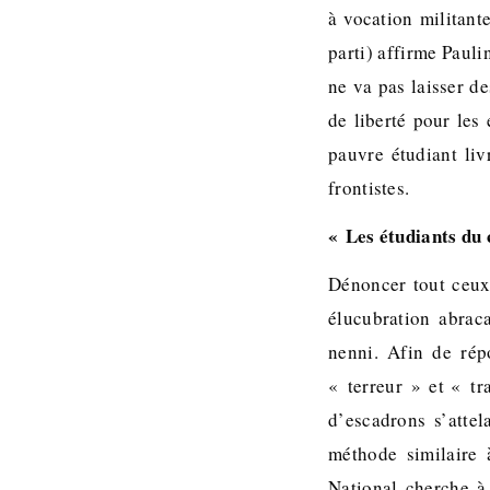
à vocation militant
parti) affirme Pauli
ne va pas laisser de
de liberté pour les
pauvre étudiant liv
frontistes.
« Les étudiants du
Dénoncer tout ceux 
élucubration abrac
nenni. Afin de rép
« terreur » et « tr
d’escadrons s’atte
méthode similaire 
National cherche à