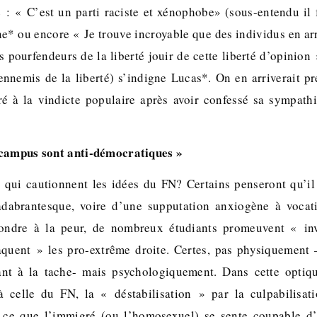
e : « C’est un parti raciste et xénophobe» (sous-entendu il f
ne* ou encore « Je trouve incroyable que des individus en ar
s pourfendeurs de la liberté jouir de cette liberté d’opinio
 ennemis de la liberté) s’indigne Lucas*. On en arriverait p
ré à la vindicte populaire après avoir confessé sa sympath
 campus sont anti-démocratiques »
qui cautionnent les idées du FN? Certains penseront qu’il
adabrantesque, voire d’une supputation anxiogène à voca
ondre à la peur, de nombreux étudiants promeuvent « in
aquent » les pro-extrême droite. Certes, pas physiquement 
lant à la tache- mais psychologiquement. Dans cette optiqu
à celle du FN, la « déstabilisation » par la culpabilisat
 ce que l’immigré (ou l’homosexuel) se sente coupable d’ê