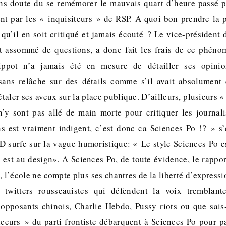
ans doute du se remémorer le mauvais quart d’heure passé pa
t par les « inquisiteurs » de RSP. A quoi bon prendre la 
qu’il en soit critiqué et jamais écouté ? Le vice-président 
t assommé de questions, a donc fait les frais de ce phénom
lippot n’a jamais été en mesure de détailler ses opini
é sans relâche sur des détails comme s’il avait absolument
étaler ses aveux sur la place publique. D’ailleurs, plusieurs
 n’y sont pas allé de main morte pour critiquer les journa
s est vraiment indigent, c’est donc ca Sciences Po !? » s
D surfe sur la vague humoristique: « Le style Sciences Po e
g est au design». A Sciences Po, de toute évidence, le rappor
 l’école ne compte plus ses chantres de la liberté d’express
 twitters rousseauistes qui défendent la voix tremblan
opposants chinois, Charlie Hebdo, Pussy riots ou que sais-
ceurs » du parti frontiste débarquent à Sciences Po pour p