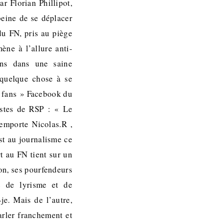
r Florian Phillipot,
peine de se déplacer
du FN, pris au piège
ène à l’allure anti-
ons dans une saine
 quelque chose à se
 « fans » Facebook du
listes de RSP : « Le
’emporte Nicolas.R ,
st au journalisme ce
t au FN tient sur un
ion, ses pourfendeurs
te de lyrisme et de
je. Mais de l’autre,
arler franchement et