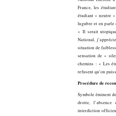
France, les étudia
étudiant « neutre »
lugubre et en parle
« Il serait utopiq
National, j’appréci
situation de faible
sensation de « sil
chemins : « Les étu
refusent qu’on puis
Procédure de recon
Symbole éminent de 
droite, l’absence 
interdiction officie