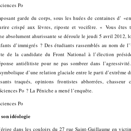
mposant garde du corps, sous les huées de centaines d’ «en
rire crispé aux lèvres, riposte et vocifère. « Vous êtes 
ne absolument ahurissante se déroule le jeudi 5 avril 2012, l
nfants d’immigrés ? Des étudiants rassemblés au nom de 
ite de la candidate du Front National à l’élection présid
ponse antiélitiste pour ne pas sombrer dans l’agressivité
mbolique d’une relation glaciale entre le parti d’extrême dr
sants traqués, opinions frontistes abhorrées, chasseur c
Sciences Po ? La Péniche a mené l’enquête.
 son idéologie
’érige dans les couloirs du 27 rue Saint-Guillaume en victi