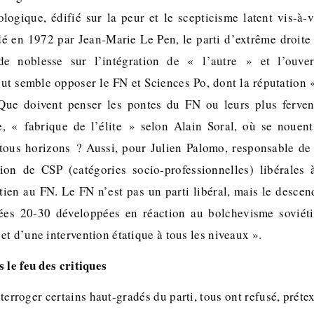
logique, édifié sur la peur et le scepticisme latent vis-à-
dé en 1972 par Jean-Marie Le Pen, le parti d’extrême droite
 de noblesse sur l’intégration de « l’autre » et l’ouvert
ut semble opposer le FN et Sciences Po, dont la réputation «
. Que doivent penser les pontes du FN ou leurs plus ferven
se, « fabrique de l’élite » selon Alain Soral, où se nouent
tous horizons ? Aussi, pour Julien Palomo, responsable de l
tion de CSP (catégories socio-professionnelles) libérales
tien au FN. Le FN n’est pas un parti libéral, mais le desce
ées 20-30 développées en réaction au bolchevisme soviéti
t d’une intervention étatique à tous les niveaux ».
 le feu des critiques
erroger certains haut-gradés du parti, tous ont refusé, préte