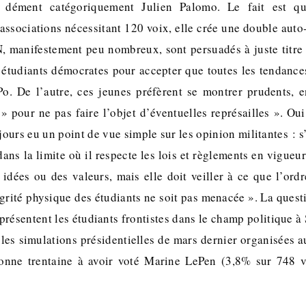
dément catégoriquement Julien Palomo. Le fait est qu
associations nécessitant 120 voix, elle crée une double auto
N, manifestement peu nombreux, sont persuadés à juste titre 
étudiants démocrates pour accepter que toutes les tendances
Po. De l’autre, ces jeunes préfèrent se montrer prudents, 
» pour ne pas faire l’objet d’éventuelles représailles ». Ou
jours eu un point de vue simple sur les opinion militantes : s
ans la limite où il respecte les lois et règlements en vigueur
 idées ou des valeurs, mais elle doit veiller à ce que l’ordr
égrité physique des étudiants ne soit pas menacée ». La ques
eprésentent les étudiants frontistes dans le champ politique à 
les simulations présidentielles de mars dernier organisées au
bonne trentaine à avoir voté Marine LePen (3,8% sur 748 vo