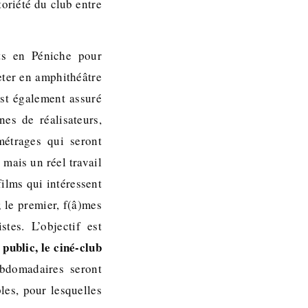
toriété du club entre
ts en Péniche pour
eter en amphithéâtre
st également assuré
es de réalisateurs,
métrages qui seront
 mais un réel travail
ilms qui intéressent
; le premier, f(â)mes
stes. L’objectif est
public, le ciné-club
bdomadaires seront
les, pour lesquelles