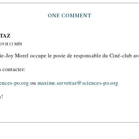
ONE COMMENT
TAZ
19 H 13 MIN
lie-Joy Morel occupe le poste de responsable du Ciné-club av
s contacter:
ences-po.org
ou
maxime.servettaz@sciences-po.org
n!