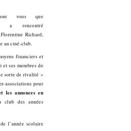
pour vous que
he a rencontré
Florentine Richard,
e au ciné-club.
moyens financiers et
ui et ses membres de
e sorte de rivalité »
ter-associations pour
et les annonces en
u club des années
 de l’année scolaire