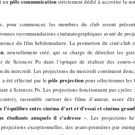
pôle communication
t un
strictement dédié à accroitre la no
es, pour commencer, les membres du club seront présen
t bonnes recommandations cinématographiques avant de proj
nonce du film hebdomadaire. La promotion du ciné-club e
on
, nouvellement créé, qui se charge de dénicher les grain
ur de Sciences Po dans l’optique de réaliser des courts-
lm du mercredi. Les projections du mercredi continuent donc,
pôle projection
 a été effectué par le
pour sélectionner les f
iant à Sciences Po. Les projections fonctionnent par cycles 
ontre), rassemble surtout des films d’auteur, assez éliti
re l’équilibre entre cinéma d’art et d’essai et cinéma grand 
x étudiants auxquels il s’adresse
». Les projections he
projections exceptionnelles, des avant-premières par exemp