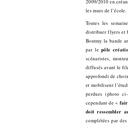
2009/2010 en créan
les murs de l’école.
Toutes les semain
distribuer flyers e
Boutmy la bande an
pôle créati
par le
scénaristes, monte
diffusés avant le fi
approfondi de choix
et mobilisent l’étud
perdues (photo ci-c
fai
cependant de «
doit ressembler au
complétées par des 