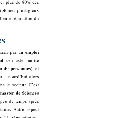
que: plus de 80% des
diplômes prestigieux
llente réputation du
es
emploi
essés par un
nt
, ce master mérite
40 personnes
on
), et
r aujourd’hui alors
ns le secteur. C’est
 master de Sciences
 peu de temps après
tante. Autre aspect
nt à la rémunération,