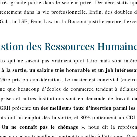
 très grande partie dans le secteur privé. Dernière statisti
rectement dans la vie professionnelle. Enfin, des doubles 
all, la LSE, Penn Law ou la Bocconi justifie encore l’exce
stion des Ressources Humain
ux qui ne savent pas vraiment quoi faire mais sont intér
 à la sortie, un salaire très honorable et un job intéressa
’être pris en considération. Le master est convivial (envir
ne que beaucoup d’écoles de commerce tendent à délaisse
rises et autres institutions sont en demande de travail da
un des meilleurs taux d’insertion parmi les
r GRH présente
ts ont un emploi dès la sortie, et 80% obtiennent un CDI
 On ne connaît pas le chômage »
, nous dit la représen
ces nouveaux travailleurs partent travailler à l’étranger. Qua