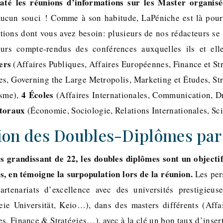
até les réunions d’informations sur les Master organis
cun souci ! Comme à son habitude, LaPéniche est là pour
ations dont vous avez besoin: plusieurs de nos rédacteurs se
eurs compte-rendus des conférences auxquelles ils et ell
ers
(Affaires Publiques, Affaires Européennes, Finance et Str
, Governing the Large Metropolis, Marketing et Études, Stra
4 Écoles
isme),
(Affaires Internationales, Communication, Dr
toraux
(Économie, Sociologie, Relations Internationales, Sci
ion des Doubles-Diplômes par
 grandissant de 22, les doubles diplômes sont un objecti
es, en témoigne la surpopulation lors de la réunion.
Les per
partenariats d’excellence avec des universités prestigieu
ie Universität, Keio…), dans des masters différents (Affai
s, Finance & Stratégies…), avec à la clé un bon taux d’insert