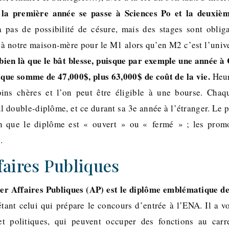
 la première année se passe à Sciences Po et la deuxièm
 pas de possibilité de césure, mais des stages sont obliga
s à notre maison-mère pour le M1 alors qu’en M2 c’est l’unive
bien là que le bât blesse, puisque par exemple une année 
que somme de 47,000$, plus 63,000$ de coût de la vie.
Heur
oins chères et l’on peut être éligible à une bourse. Chaq
l double-diplôme, et ce durant sa 3e année à l’étranger. Le 
on que le diplôme est « ouvert » ou « fermé » ; les promo
.
faires Publiques
er Affaires Publiques (AP) est le diplôme emblématique de
ant celui qui prépare le concours d’entrée à l’ENA. Il a v
et politiques, qui peuvent occuper des fonctions au ca