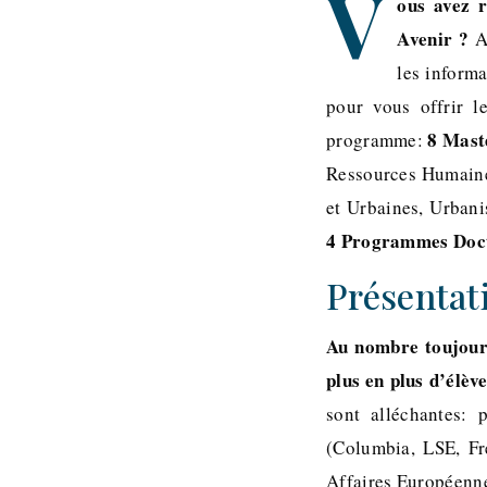
V
ous avez r
Avenir ?
Au
les inform
pour vous offrir l
8 Mast
programme:
Ressources Humaines
et Urbaines, Urban
4 Programmes Doc
Présentat
Au nombre toujours
plus en plus d’élèv
sont alléchantes: 
(Columbia, LSE, Fre
Affaires Européenne