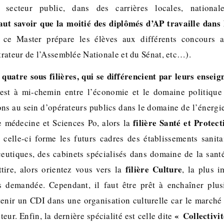
u secteur public, dans des carrières locales, national
faut savoir que la moitié des diplômés d’AP travaille dans 
e ce Master prépare les élèves aux différents concours a
rateur de l’Assemblée Nationale et du Sénat, etc…).
 quatre sous filières, qui se différencient par leurs enseig
est à mi-chemin entre l’économie et le domaine politique 
ons au sein d’opérateurs publics dans le domaine de l’énergi
filière Santé et Protect
e médecine et Sciences Po, alors la
 celle-ci forme les futurs cadres des établissements sanita
eutiques, des cabinets spécialisés dans domaine de la santé.
filière Culture
ttire, alors orientez vous vers la
, la plus 
lus demandée. Cependant, il faut être prêt à enchaîner plu
enir un CDI dans une organisation culturelle car le marché d
« Collectivit
eur. Enfin, la dernière spécialité est celle dite