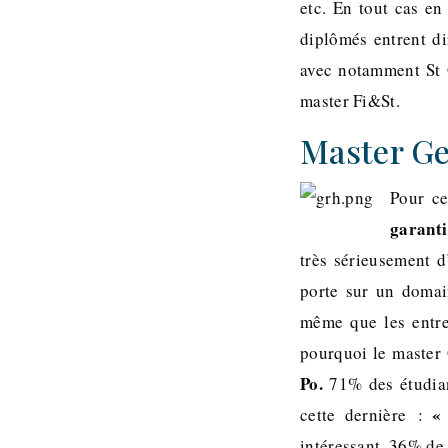
etc. En tout cas en
diplômés entrent di
avec notamment St G
master Fi&St.
Master Ge
Pour ce
garanti
très sérieusement d
porte sur un domai
même que les entrep
pourquoi le maste
Po.
71% des étudian
«
cette dernière :
intéressant, 36% de 