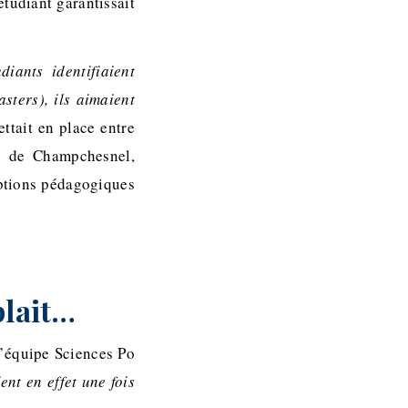
tudiant garantissait
diants identifiaient
sters), ils aimaient
ettait en place entre
es de Champchesnel,
riptions pédagogiques
plait…
l’équipe Sciences Po
ent en effet une fois