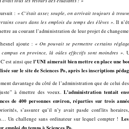
 avait tous les retours des étudiants ! »
ursuit :
« C’était assez souple, on arrivait toujours à trou
rtains cours dans les emplois du temps des élèves »
. Il n’
ettre au courant l’administration de leur projet de changeme
hesnel ajoute :
« On pouvait se permettre certains réglag
 campus en province, là oùles effectifs sont moindres »
. 
l’UNI aimerait bien mettre en place une bo
 C’est ainsi que
lisée sur le site de Sciences Po, après les inscriptions péda
lement davantage du côté de l’administration que de celui des 
L’administration tentait en
“juste” à émettre des voeux.
nces de 400 personnes environ, réparties sur trois année
priorités, s’assurer qu’il n’y avait pasde conflits horaire
Les
és… Un challenge sans ordinateur sur lequel compter !
ur emploi du temps à Sciences Po.