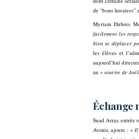
dont certains serai
de “bons horaires” e
Myriam Dubois Mon
facilement les resp
bien se déplacer po
les élèves et l’ad
aujourd’hui directeu
au
« sourire de Joël
Échange mo
Suad Arrar, entrée 
Avenir, ajoute :
« I