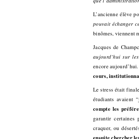
que l’administration
L’ancienne élève po
pouvait échanger ce
binômes, viennent m
Jacques de Champc
aujourd’hui sur les
encore aujourd’hui.
cours, institutionna
Le stress était fina
étudiants avaient 
compte les préfére
garantir certaines 
craquer, ou désert
ensuite chercher le