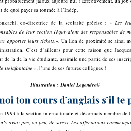
ent probablement jaloux aujourd’hui ! Effectivement, un job é
t de quoi payer sa tournée à l’Indép.
kachi, co-directrice de la scolarité précise :
« Les étu
onsables de leur section (équivalent des responsables de ma
ur apporter leurs tickets.»
. Un lien de proximité se ainsi m
ministration. C’est d’ailleurs pour cette raison que Jacqu
r de la de la vie étudiante, assimile une partie de ses insc
le Delafontaine »
, l’une de ses futures collègues !
Illustration : Daniel Legendre©
i ton cours d’anglais s’il te 
en 1993 à la section internationale et désormais membre de 
l n’y avait pas, ou peu, de stress. Les affectations commençai