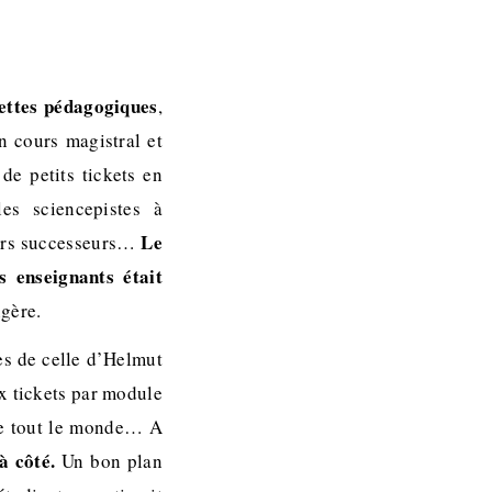
uettes pédagogiques
,
n cours magistral et
de petits tickets en
les sciencepistes à
Le
eurs successeurs…
s enseignants était
ngère.
nes de celle d’Helmut
dix tickets par module
aire tout le monde… A
à côté.
Un bon plan