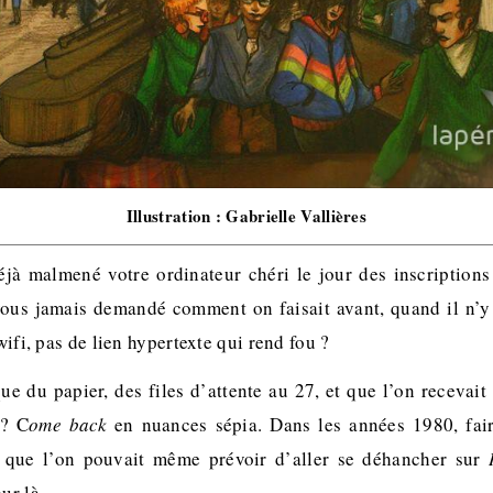
Illustration : Gabrielle Vallières
éjà malmené votre ordinateur chéri le jour des inscription
vous jamais demandé comment on faisait avant, quand il n’y
wifi, pas de lien hypertexte qui rend fou ?
que du papier, des files d’attente au 27, et que l’on recevai
 ? C
ome back
en nuances sépia. Dans les années 1980, faire
ît que l’on pouvait même prévoir d’aller se déhancher sur
our là…