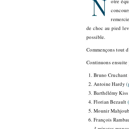
N
otre équ
concours
remerci
de choc au pied lev
possible.
Commençons tout d
Continuons ensuite p
Bruno Cruchant
Antoine Hardy
(
Barthélémy Kis
Florian Bezault
Mounir Mahjou
François Ramb
3 minutes manqua