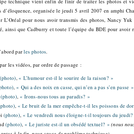
ipe technique vient enfin de finir de traiter les photos et v
 d’éloquence, organisée le jeudi 5 avril 2007 en amphi Ch
er L’Oréal pour nous avoir transmis des photos, Nancy Yu
é, ainsi que Cadburry et toute l’équipe du BDE pour avoir
’abord par
les photos
.
ar les vidéos, par ordre de passage :
(photo)
,
« L’humour est-il le sourire de la raison? »
photo)
,
« Qui a des noix en casse, qui n’en a pas s’en passe »
s
(photo)
,
« Irons-nous tous au paradis? »
(photo)
,
« Le bruit de la mer empêche-t-il les poissons de do
bi
(photo)
,
« Le vendredi nous éloigne-t-il toujours du jeudi?
aud
(photo)
,
« Le juriste est-il un obsédé textuel? »
(nous nou
ntes à la fin, pour cause de problème technique)