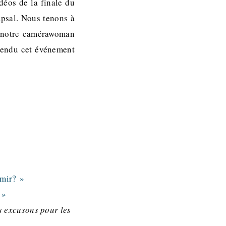
idéos de la finale du
apsal. Nous tenons à
k notre camérawoman
 rendu cet événement
rmir? »
 »
s excusons pour les