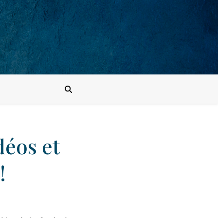
déos et
!