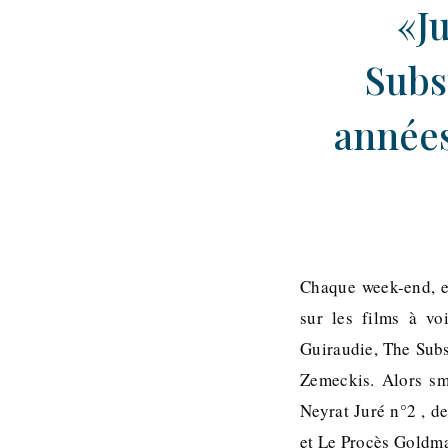
«J
Subs
années
Chaque week-end, en
sur les films à vo
Guiraudie, The Subs
Zemeckis. Alors sm
Neyrat Juré n°2 , 
et Le Procès Goldman