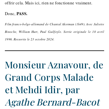
offrir cela. Mais ici, rien ne fonctionne vraiment.
PASS.
Donc,
Film franco-belgo-allemand de Chantal Akerman (1h49). Avec Juliette
Binoche, William Hurt, Paul Guilfoyle. Sortie originale le 10 avril
1996. Ressortie le 23 octobre 2024.
Monsieur Aznavour, de
Grand Corps Malade
et Mehdi Idir, par
Agathe Bernard-Bacot