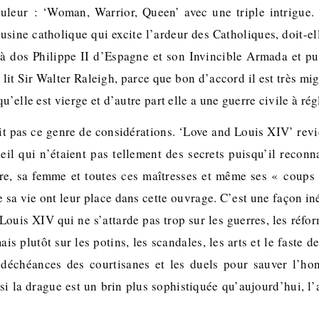
uleur : ‘Woman, Warrior, Queen’ avec une triple intrigue. 
usine catholique qui excite l’ardeur des Catholiques, doit-e
 à dos Philippe II d’Espagne et son Invincible Armada et pui
lit Sir Walter Raleigh, parce que bon d’accord il est très m
u’elle est vierge et d’autre part elle a une guerre civile à rég
it pas ce genre de considérations. ‘Love and Louis XIV’ revie
eil qui n’étaient pas tellement des secrets puisqu’il reconna
re, sa femme et toutes ces maîtresses et même ses « coups 
 sa vie ont leur place dans cette ouvrage. C’est une façon in
Louis XIV qui ne s’attarde pas trop sur les guerres, les réfor
s plutôt sur les potins, les scandales, les arts et le faste de
s déchéances des courtisanes et les duels pour sauver l’ho
si la drague est un brin plus sophistiquée qu’aujourd’hui, l’