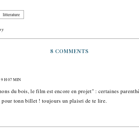
litterature
oy
8 COMMENTS
9 H 07 MIN
hons du bois, le film est encore en projet" : certaines parent
pour tonn billet ! toujours un plaisri de te lire.