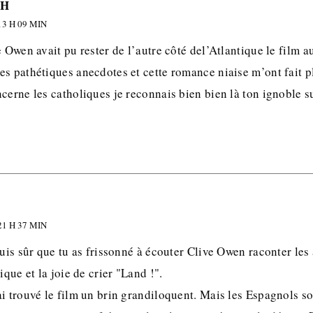
DH
3 H 09 MIN
e Owen avait pu rester de l’autre côté del’Atlantique le film a
s pathétiques anecdotes et cette romance niaise m’ont fait pl
cerne les catholiques je reconnais bien bien là ton ignoble 
1 H 37 MIN
suis sûr que tu as frissonné à écouter Clive Owen raconter les
ique et la joie de crier "Land !".
ai trouvé le film un brin grandiloquent. Mais les Espagnols 