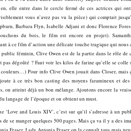
ien, elle entre dans le cercle fermé de ces actrices qui ont
isiblement vous n’avez pas vu la pièce) qui comptait jusq
pburn, Barbara Flyn, Isabelle Adjani et donc Florence Forest
touchons du bois, le film est encore en projet). Samant
ant à ce film d’action une délicate touche tragique qui nous 
e public féminin, Clive Owen est de la partie dans le rôle de 
est pas dégoûté ? Faut voir les kilos de farine qu’elle se coll
s couleurs…) Pour info Clive Owen jouait dans Closer, mais 
ajoute à ce très bon casting des moyens faramineux et des
, on atteint déjà un bon mélange. Ajoutons encore la vrai
 du langage de l’époque et on obtient un must.
e ‘Love and Louis XIV’, c’est sur qu’il s’adresse à un publi
s de se manger quelques 500 pages. Mais ça va il y a des imag
nia Fraser. Lady Antonia Fraser on la connaît tous mais peu l