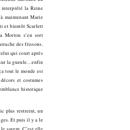
 interprété la Reine
u’à maintenant Marie
i et bientôt Scarlett
ha Morton s’en sort
arrache des frissons.
celui qui court après
e sur la gueule…enfin
ça tout le monde est
 décors et costumes
semblance historique
c plus restreint, un
es. Et puis il y a le
e savent. C’est elle