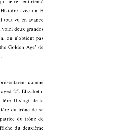
qui ne ressent rien à
l’Histoire avec un H
ai tout vu en avance
s, voici deux grandes
on, on n’obtient pas
 the Golden Age’ de
.
e présentaient comme
 aged 25. Elizabeth,
Ière. Il s’agit de la
tière du trône de sa
patrice du trône de
’affiche du deuxième