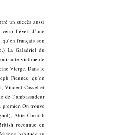
ntré un succès aussi
venir l’éveil d’une
 qu’en français son
.) La Galadriel du
onisante victime de
eine Vierge. Dans le
seph Fiennes, qu’on
, Vincent Cassel et
le de l’ambassadeur
u premier. On trouve
gnol), Abie Cornish
British reconnue en
édienne habituée au