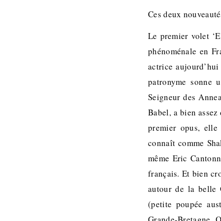
Ces deux nouveautés
Le premier volet ‘E
phénoménale en Fra
actrice aujourd’hu
patronyme sonne u
Seigneur des Annea
Babel, a bien assez
premier opus, elle
connaît comme Shak
même Eric Cantonna
français. Et bien c
autour de la belle
(petite poupée aus
Grande-Bretagne. O