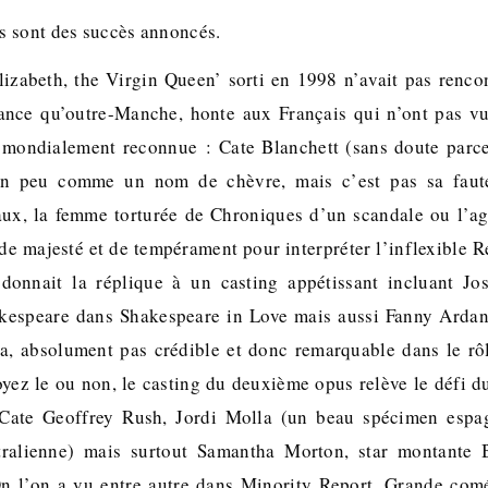
 sont des succès annoncés.
lizabeth, the Virgin Queen’ sorti en 1998 n’avait pas renco
nce qu’outre-Manche, honte aux Français qui n’ont pas vu 
i mondialement reconnue : Cate Blanchett (sans doute parce
n peu comme un nom de chèvre, mais c’est pas sa faute
ux, la femme torturée de Chroniques d’un scandale ou l’ag
 de majesté et de tempérament pour interpréter l’inflexible R
 donnait la réplique à un casting appétissant incluant Jo
espeare dans Shakespeare in Love mais aussi Fanny Ardant
, absolument pas crédible et donc remarquable dans le rô
royez le ou non, le casting du deuxième opus relève le défi d
 Cate Geoffrey Rush, Jordi Molla (un beau spécimen espa
tralienne) mais surtout Samantha Morton, star montante 
n l’on a vu entre autre dans Minority Report. Grande com