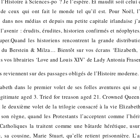
l’Histoire à Sciences-po ? Je l’espère. Et maudit soit celui 
 de ceux qui ont fait le monde tel qu’il est. Pour Noël, 
e dans nos médias et depuis ma petite capitale irlandaise j’
 l’avenir : érudits, érudites, historien confirmés et néophyte
uper.Quand les historiens rencontrent la grande distributi
 du Berstein & Milza… Bientôt sur vos écrans ‘Elizabeth,
s vos librairies ‘Love and Louis XIV’ de Lady Antonia Fraser
 reviennent sur des passages obligés de l’Histoire moderne.
zabeth dans le premier volet de ses folles aventures qui s
legitimate aged 3. Tried for treason aged 21. Crowned Queen
le deuxième volet de la trilogie consacré à la vie Elizabeth 
son règne, quand les Protestants l’acceptent comme l’héri
Catholiques la traitent comme une bâtarde hérétique, usur
lle, sa cousine, Marie Stuart, qu’elle retient prisonnière. L