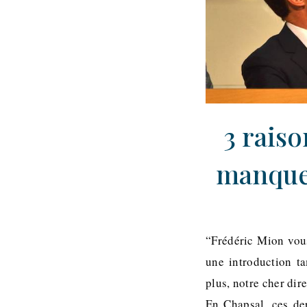
3 raiso
manquer
“Frédéric Mion vous
une introduction ta
plus, notre cher dir
En Chapsal, ces de