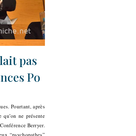
lait pas
ences Po
ues. Pourtant, après
re qu’on ne présente
a Conférence Berryer.
deux “psychopathes”