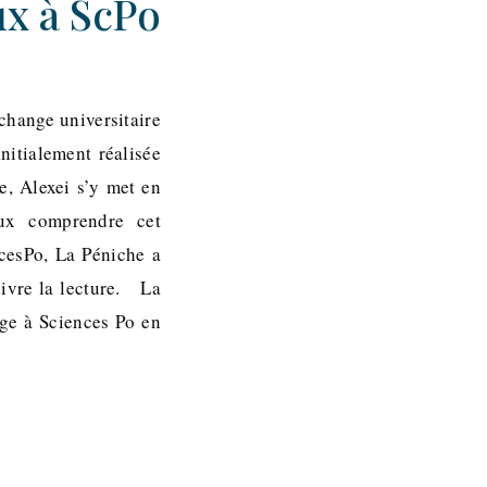
ux à ScPo
change universitaire
nitialement réalisée
e, Alexei s’y met en
eux comprendre cet
cesPo, La Péniche a
uivre la lecture. La
ge à Sciences Po en