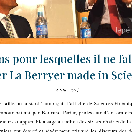
ns pour lesquelles il ne fal
 La Berryer made in Sci
12 mai 2015
 taille un costard” annonçait l’affiche de Sciences Polémiq
mbour battant par Bertrand Périer, professeur d’art oratoi
ecteur est apparu bien sage au milieu des six secrétaires de l
rniers ont écouté et sévèrement critiqué les discours des 