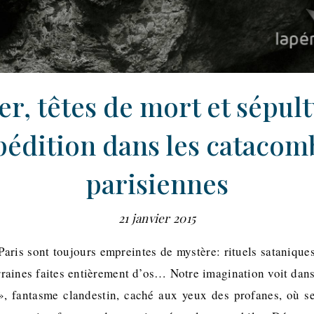
r, têtes de mort et sépult
pédition dans les catacom
parisiennes
21 janvier 2015
aris sont toujours empreintes de mystère: rituels sataniques
erraines faites entièrement d’os… Notre imagination voit dans
 », fantasme clandestin, caché aux yeux des profanes, où s