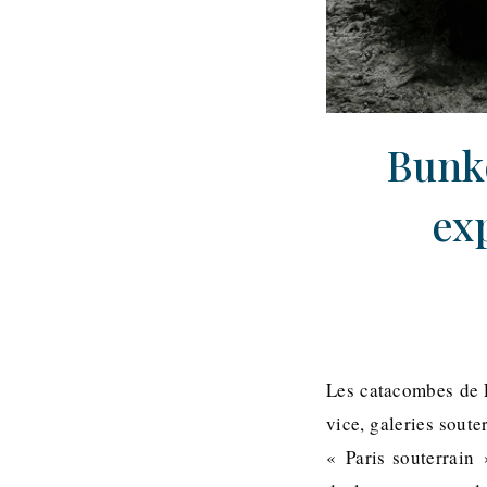
Bunke
ex
Les catacombes de P
vice, galeries sout
« Paris souterrain