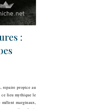
ures :
bes
, repaire propice au
 ce lieu mythique le
e mêlent marginaux,