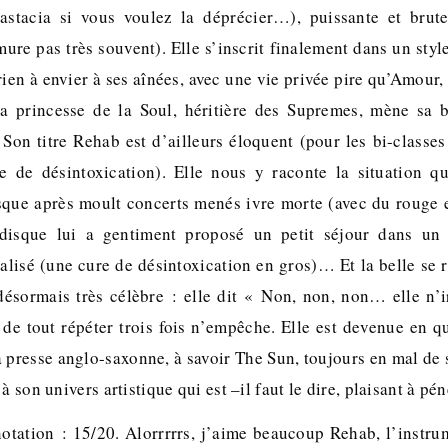
astacia si vous voulez la déprécier…), puissante et brut
ure pas très souvent). Elle s’inscrit finalement dans un style
 rien à envier à ses aînées, avec une vie privée pire qu’Amour, 
 la princesse de la Soul, héritière des Supremes, mène sa 
 Son titre Rehab est d’ailleurs éloquent (pour les bi-classes
re de désintoxication). Elle nous y raconte la situation 
rsque après moult concerts menés ivre morte (avec du rouge e
disque lui a gentiment proposé un petit séjour dans un
alisé (une cure de désintoxication en gros)… Et la belle se r
ésormais très célèbre : elle dit « Non, non, non… elle n’
 de tout répéter trois fois n’empêche. Elle est devenue en q
la presse anglo-saxonne, à savoir The Sun, toujours en mal de
à son univers artistique qui est –il faut le dire, plaisant à pén
otation : 15/20. Alorrrrrs, j’aime beaucoup Rehab, l’instru