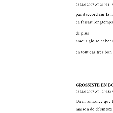
28 MAI 2007 AT 21 H 41
pas daccord sur la n
ca faisait longtemps
de plus
amour gloire et beaut
en tout cas très bon 
GROSSISTE EN B
28 MAI 2007 AT 12 H 52
On m’annonce que la 
maison de désintox