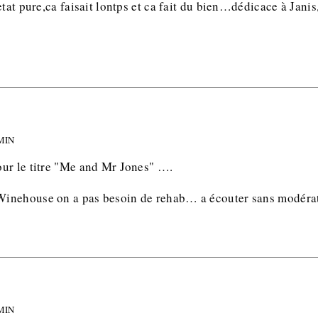
etat pure,ca faisait lontps et ca fait du bien…dédicace à Janis
 MIN
ur le titre "Me and Mr Jones" ….
inehouse on a pas besoin de rehab… a écouter sans modérat
 MIN