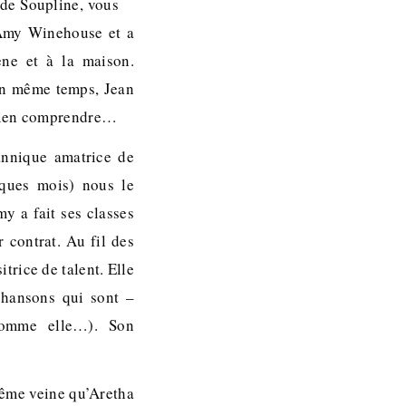
 de Soupline, vous
e Amy Winehouse et a
ène et à la maison.
En même temps, Jean
 rien comprendre…
tannique amatrice de
ques mois) nous le
y a fait ses classes
 contrat. Au fil des
trice de talent. Elle
 chansons qui sont –
(comme elle…). Son
même veine qu’Aretha