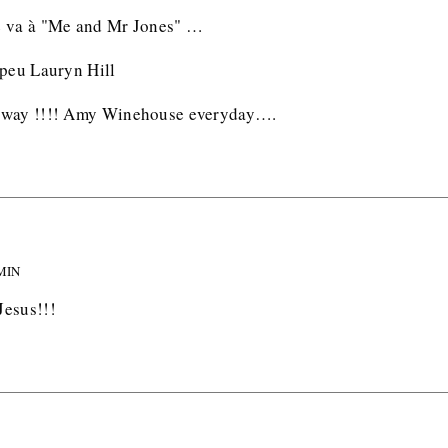
e va à "Me and Mr Jones" …
 peu Lauryn Hill
yway !!!! Amy Winehouse everyday….
 MIN
Jesus!!!