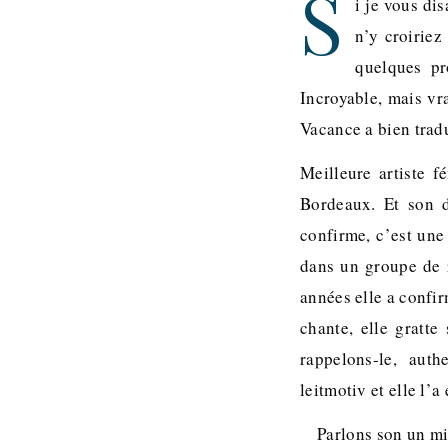
S
i je vous di
n’y croiriez
quelques pr
Incroyable, mais v
Vacance a bien trad
Meilleure artiste f
Bordeaux. Et son 
confirme, c’est une
dans un groupe de r
années elle a confir
chante, elle gratte
rappelons-le, aut
leitmotiv et elle l’a
Parlons son un m