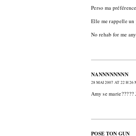
Perso ma préférenc
Elle me rappelle un
No rehab for me an
NANNNNNNNN
28 MAI 2007 AT 22 H 26
Amy se marie????? 
POSE TON GUN