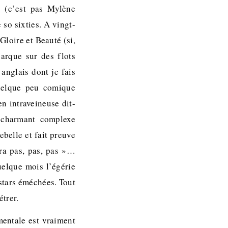
e (c’est pas Mylène
 so sixties. A vingt-
Gloire et Beauté (si,
barque sur des flots
 anglais dont je fais
quelque peu comique
n intraveineuse dit-
 charmant complexe
ebelle et fait preuve
ira pas, pas, pas »…
uelque mois l’égérie
 stars éméchées. Tout
étrer.
mentale est vraiment