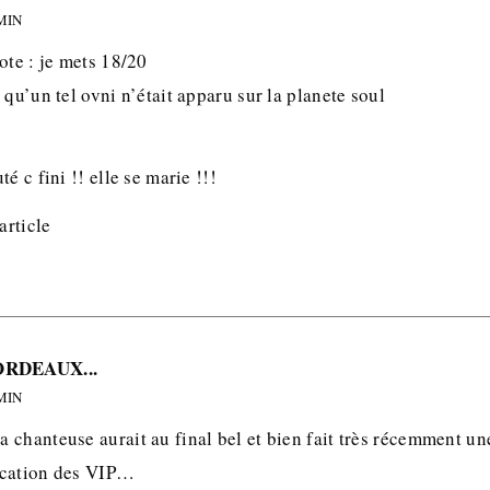
 MIN
ote : je mets 18/20
 qu’un tel ovni n’était apparu sur la planete soul
é c fini !! elle se marie !!!
article
ORDEAUX...
 MIN
chanteuse aurait au final bel et bien fait très récemment une
ication des VIP…