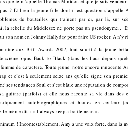
sais que je m’appelle Thomas Minidou et que je suis vendeur
 pas ? Et bien la jeune fille dont il est question s’appell
oblèmes de bouteilles qui traînent par ci, par là, sur sc
rai, la rebelle du Middlesex ne porte pas un pseudonyme… 
uit son nom en Johnny Hallyday pour faire US rocker. A n’y
éminine aux Brit’ Awards 2007, tout sourit à la jeune bri
deuxième opus Back to Black (dans les bacs depuis quel
 femme de caractère. Toute jeune, notre encore innocente Am
ap et c’est à seulement seize ans qu’elle signe son premier
mé ses tendances Soul et s’est bâtie une réputation de composi
 sa guitare (parfois) et elle nous raconte sa vie dans des
hentiquement autobiographiques et hautes en couleur 
 elle-même dit : « I always keep a bottle near. ».
inimum ! Incontestablement, Amy a une voix forte, dans la 