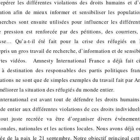
epérer les différentes violations des droits humains et d’
uation afin de mieux informer et sensibiliser les populatio
herches sont ensuite utilisées pour influencer les différe
e pression est renforcée par des pétitions, des courriers,
se… Qu’a-t-il été fait pour la crise des réfugiés e
epris un gros travail de recherche, d’information et de sensibi
es vidéos. Amnesty International France a déjà fait ci
 destination des responsables des partis politiques fran
ations ne sont que de simples exemples du travail fait par A
méliorer la situation des réfugiés du monde entier.
ternational est avant tout de défendre les droits humains,
e entier aux différentes violations de ces droits individuels
tout juste recréée va être d’organiser divers événement
onales, nationales et les actions locales. Nous avons déjà 
ée de la paix le 21 septembre. Notre objectif principal cett