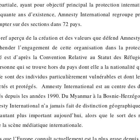
artiale, ayant pour objectif principal la protection internat
quante ans d’existence, Amnesty International regroupe pr
pter sur des sections dans 72 pays.
ref aperçu de la création et des valeurs que défend Amnesty 
éhender l’engagement de cette organisation dans la protec
ié est d’après la Convention Relative au Statut des Réfugi
onne qui se trouve hors du pays dont elle a la nationalité q
Ce sont des individus particulièrement vulnérables et dont le
ctés et protégés. Amnesty International est au centre des 
és depuis les années 1990. Du Myanmar à la Bosnie-Herzégo
sty International n’a jamais fait de distinction géographiqu
’autant plus important aujourd’hui, alors que le sort des 
 la scène médiatique internationale.
és que l’Europe connaît actuellement est la plus grave depuis