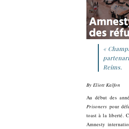
« Champa
partenari
Reims.
By Eliott Kalfon
Au début des anné
Prisoners
pour défe
toast à la liberté.
Amnesty internatio