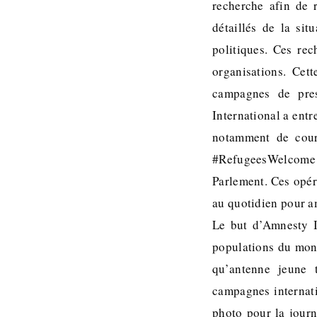
recherche afin de r
détaillés de la sit
politiques. Ces rec
organisations. Cett
campagnes de pres
International a entr
notamment de court
#RefugeesWelcome à
Parlement. Ces opér
au quotidien pour a
Le but d’Amnesty In
populations du mond
qu’antenne jeune 
campagnes internati
photo pour la journ