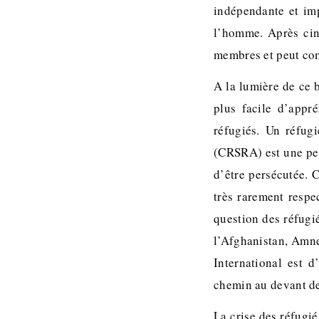
indépendante et imp
l’homme. Après cin
membres et peut com
A la lumière de ce b
plus facile d’appr
réfugiés. Un réfug
(CRSRA) est une pers
d’être persécutée. 
très rarement respe
question des réfugi
l’Afghanistan, Amne
International est d
chemin au devant de
La crise des réfugi