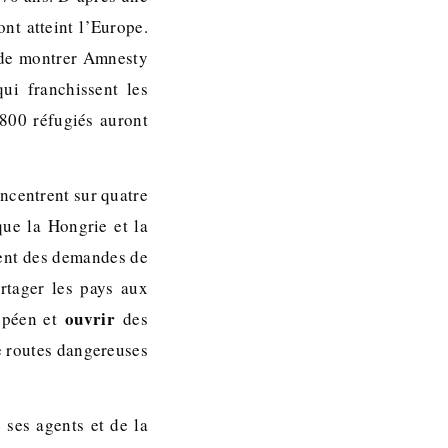
nt atteint l’Europe.
e de montrer Amnesty
qui franchissent les
2800 réfugiés auront
ncentrent sur quatre
que la Hongrie et la
ment des demandes de
artager les pays aux
ouvrir
ropéen et
des
de routes dangereuses
 ses agents et de la