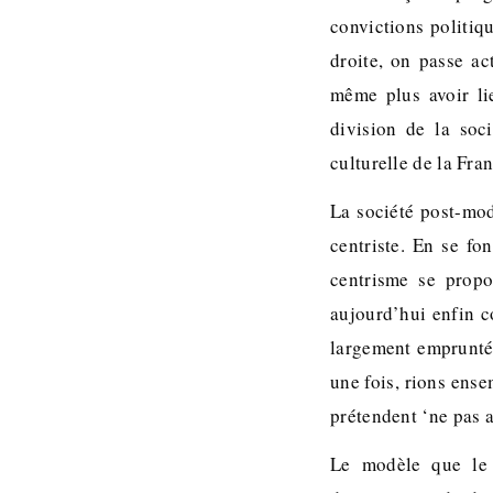
convictions politiq
droite, on passe a
même plus avoir li
division de la soc
culturelle de la Fra
La société post-mod
centriste. En se fo
centrisme se propo
aujourd’hui enfin c
largement empruntée
une fois, rions ense
prétendent ‘ne pas a
Le modèle que le c