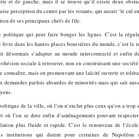
te et de gauche, mais il se trouve qu’il existe deux obsta
aise perception du centre par les votants, qui aurait ‘le cul en
ion de ses principaux chefs de file.
e politique qui peut faire bouger les lignes. C’est la régul
e livre dans les hautes places boursières du monde, c’est le
it désormais s’adapter au monde interconnecté et enfin de
ohésion sociale à retrouver, non en construisant une société
se connaître, mais en promouvant une laïcité ouverte et tolérant
ux demandes parfois absurdes de minorités mais qui sait aussi
oyens.
olitique de la ville, où l’on n’exclut plus ceux qu’on a trop 
 et où l’on se dote enfin d’aménagements pouvant respecter
lation plus fluide et rapide. C’est le renouveau de l’écol
es institutions qui datent pour certaines de Napoléon 