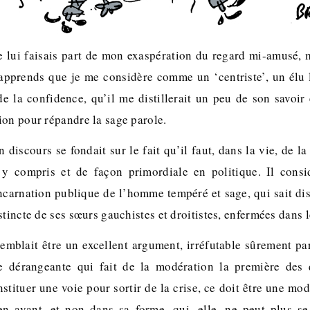
e lui faisais part de mon exaspération du regard mi-amusé, m
 apprends que je me considère comme un ‘centriste’, un élu
 de la confidence, qu’il me distillerait un peu de son savoir
ion pour répandre la sage parole.
 discours se fondait sur le fait qu’il faut, dans la vie, de l
 y compris et de façon primordiale en politique. Il consi
ncarnation publique de l’homme tempéré et sage, qui sait di
stincte de ses sœurs gauchistes et droitistes, enfermées dans l
emblait être un excellent argument, irréfutable sûrement pa
e dérangeante qui fait de la modération la première des q
tituer une voie pour sortir de la crise, ce doit être une mo
n avant, et non dans sa forme, qui, elle, ne peut plus se