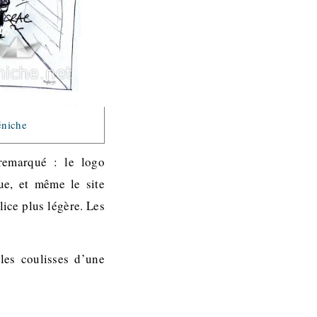
Péniche
 remarqué : le logo
ue, et même le site
olice plus légère. Les
es coulisses d’une