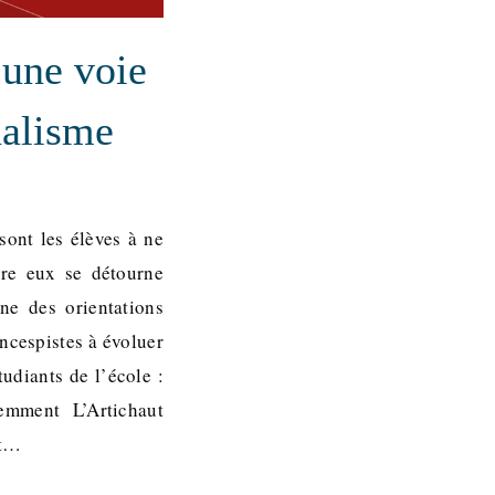
 une voie
nalisme
sont les élèves à ne
tre eux se détourne
ne des orientations
encespistes à évoluer
udiants de l’école :
emment L’Artichaut
et…